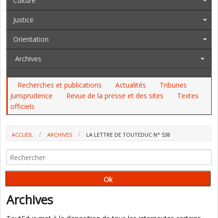
Culture
Justice
Orientation
Archives
Recherches et publications
Actualités
Tribunes
Jurisprudence
Revue de la presse et des sites
Textes
officiels
ACCUEIL
ARCHIVES
LA LETTRE DE TOUTEDUC N° 538
Archives