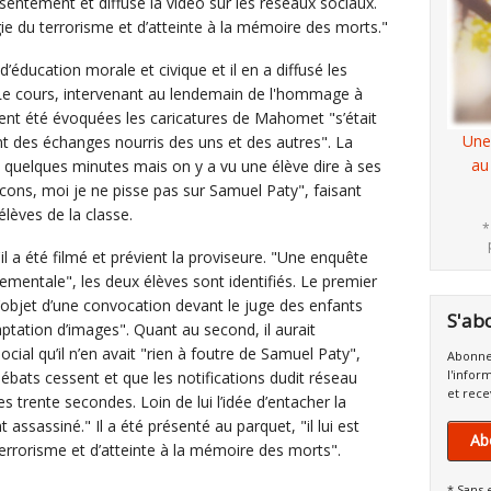
entement et diffusé la vidéo sur les réseaux sociaux.
ie du terrorisme et d’atteinte à la mémoire des morts."
’éducation morale et civique et il en a diffusé les
Le cours, intervenant au lendemain de l'hommage à
ient été évoquées les caricatures de Mahomet "s’était
Une
t des échanges nourris des uns et des autres". La
au
 quelques minutes mais on y a vu une élève dire à ses
ons, moi je ne pisse pas sur Samuel Paty", faisant
 élèves de la classe.
*
l a été filmé et prévient la proviseure. "Une enquête
tementale", les deux élèves sont identifiés. Le premier
l’objet d’une convocation devant le juge des enfants
S'ab
captation d’images". Quant au second, il aurait
ocial qu’il n’en avait "rien à foutre de Samuel Paty",
Abonne
l'infor
 débats cessent et que les notifications dudit réseau
et rece
s trente secondes. Loin de lui l’idée d’entacher la
ssassiné." Il a été présenté au parquet, "il lui est
Ab
terrorisme et d’atteinte à la mémoire des morts".
* Sans 