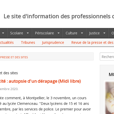
Le site d'information des professionnels 
Scolaire
Périscolaire
Culture
Justice
O
ctualités
Tribunes
Jurisprudence
Revue de la presse et des 
PRESSE ET DES SITES
AUTOPSIE D'UN DÉRAPAGE (MIDI LIBRE)
t des sites
MO
cité : autopsie d'un dérapage (Midi libre)
vembre 2020.
onte comment, à Montpellier, le 3 novembre, un cours
apé au lycée Clemenceau. "Deux lycéens de 15 et 16 ans
embre, par les services de police. Le premier pour avoir