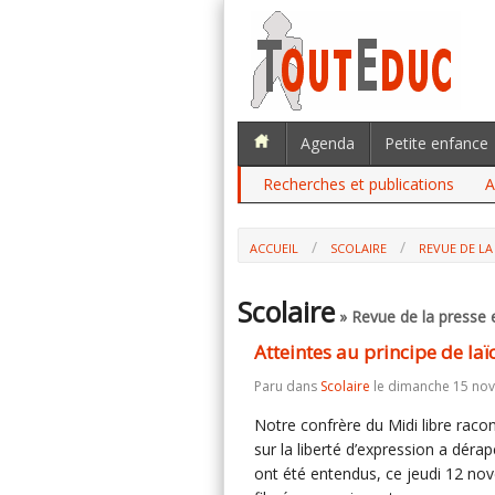
Agenda
Petite enfance
Recherches et publications
A
ACCUEIL
SCOLAIRE
REVUE DE LA 
ATTEINTES AU PRINCIPE DE LAÏCITÉ : 
Scolaire
» Revue de la presse e
Atteintes au principe de laï
Paru dans
Scolaire
le dimanche 15 no
Notre confrère du Midi libre rac
sur la liberté d’expression a dér
ont été entendus, ce jeudi 12 nov