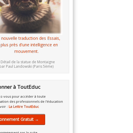
 nouvelle traduction des Essais,
 plus près d'une intelligence en
mouvement.
 Détail de la statue de Montaigne
par Paul Landowski (Paris 5ème)
onner à ToutEduc
z-vous pour accéder à toute
mation des professionnels de l'éducation
voir :
La Lettre ToutEduc
onnement Gratuit →
engagement par la suite.