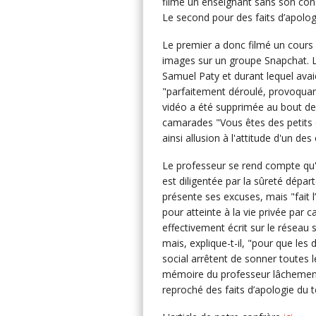
filmé un enseignant sans son cons
Le second pour des faits d’apolog
Le premier a donc filmé un cours d
images sur un groupe Snapchat. 
Samuel Paty et durant lequel ava
"parfaitement déroulé, provoquan
vidéo a été supprimée au bout de
camarades "Vous êtes des petits c
ainsi allusion à l'attitude d'un des
Le professeur se rend compte qu'i
est diligentée par la sûreté dépar
présente ses excuses, mais "fait 
pour atteinte à la vie privée par 
effectivement écrit sur le réseau s
mais, explique-t-il, "pour que les
social arrêtent de sonner toutes le
mémoire du professeur lâchement a
reproché des faits d’apologie du 