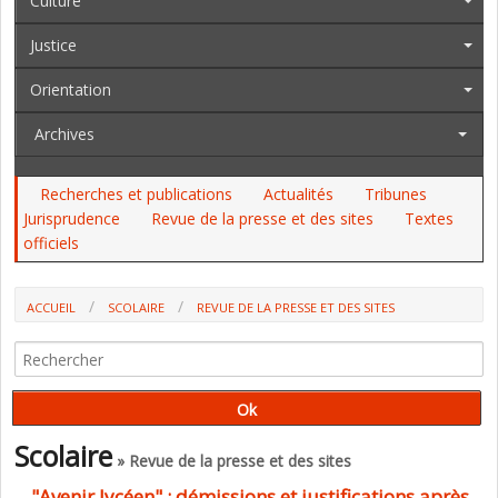
Culture
Justice
Orientation
Archives
Recherches et publications
Actualités
Tribunes
Jurisprudence
Revue de la presse et des sites
Textes
officiels
ACCUEIL
SCOLAIRE
REVUE DE LA PRESSE ET DES SITES
"AVENIR LYCÉEN" : DÉMISSIONS ET JUSTIFICATIONS APRÈS L'ARTICLE
DE MÉDIAPART
Scolaire
» Revue de la presse et des sites
"Avenir lycéen" : démissions et justifications après