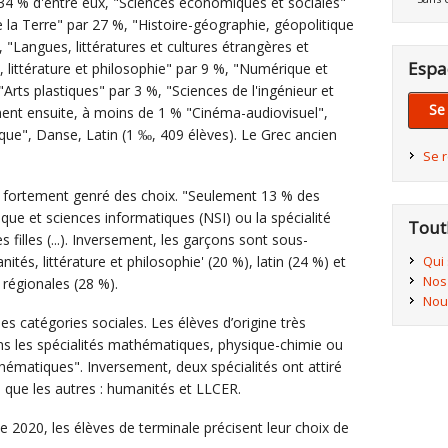
 34 % d'entre eux, "Sciences économiques et sociales"
e la Terre" par 27 %, "Histoire-géographie, géopolitique
, "Langues, littératures et cultures étrangères et
Espa
 littérature et philosophie" par 9 %, "Numérique et
Arts plastiques" par 3 %, "Sciences de l'ingénieur et
Se
nent ensuite, à moins de 1 % "Cinéma-audiovisuel",
ique", Danse, Latin (1 ‰, 409 élèves). Le Grec ancien
Se 
e fortement genré des choix. "Seulement 13 % des
ique et sciences informatiques (NSI) ou la spécialité
Tout
s filles (...). Inversement, les garçons sont sous-
Qui
tés, littérature et philosophie' (20 %), latin (24 %) et
Nos
 régionales (28 %).
Nou
es catégories sociales. Les élèves d’origine très
ns les spécialités mathématiques, physique-chimie ou
ématiques". Inversement, deux spécialités ont attiré
e que les autres : humanités et LLCER.
e 2020, les élèves de terminale précisent leur choix de