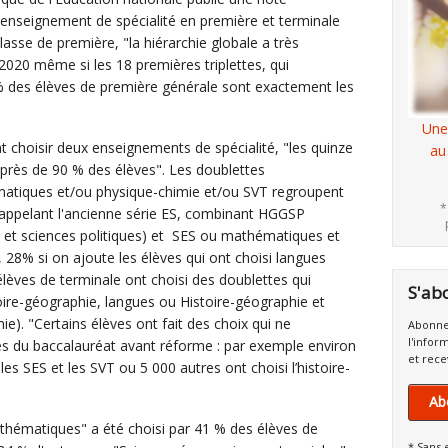
d'enseignement de spécialité en première et terminale
lasse de première, "la hiérarchie globale a très
020 même si les 18 premières triplettes, qui
% des élèves de première générale sont exactement les
Une
nt choisir deux enseignements de spécialité, "les quinze
au
près de 90 % des élèves". Les doublettes
matiques et/ou physique-chimie et/ou SVT regroupent
*
rappelant l'ancienne série ES, combinant HGGSP
e et sciences politiques) et SES ou mathématiques et
28% si on ajoute les élèves qui ont choisi langues
élèves de terminale ont choisi des doublettes qui
S'ab
toire-géographie, langues ou Histoire-géographie et
ie). "Certains élèves ont fait des choix qui ne
Abonne
l'infor
s du baccalauréat avant réforme : par exemple environ
et rece
les SES et les SVT ou 5 000 autres ont choisi l’histoire-
Ab
thématiques" a été choisi par 41 % des élèves de
* Sans 