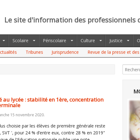
Le site d'information des professionnels 
Scolaire
Périscolaire
Culture
Justice
O
ctualités
Tribunes
Jurisprudence
Revue de la presse et des 
CÉE : STABILITÉ EN 1ÈRE, CONCENTRATION SUR QUELQUES
MO
au lycée : stabilité en 1ère, concentration
erminale
anche 15 novembre 2020.
 plus choisie par les élèves de première générale reste
 SVT ', pour 24 % d’entre eux, contre 28 % en 2019"
tique de l'Education nationale publie une note