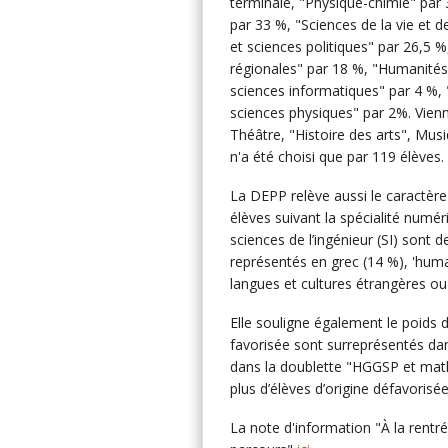
terminale, "Physique-chimie" par
par 33 %, "Sciences de la vie et d
et sciences politiques" par 26,5 %
régionales" par 18 %, "Humanités,
sciences informatiques" par 4 %, "
sciences physiques" par 2%. Vien
Théâtre, "Histoire des arts", Mus
n'a été choisi que par 119 élèves.
La DEPP relève aussi le caractèr
élèves suivant la spécialité numér
sciences de l’ingénieur (SI) sont de
représentés en grec (14 %), 'humani
langues et cultures étrangères ou
Elle souligne également le poids d
favorisée sont surreprésentés da
dans la doublette "HGGSP et math
plus d’élèves d’origine défavorisé
La note d'information "À la rentré