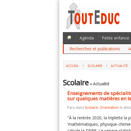
Agenda
Petite enfance
Recherches et publications
A
ACCUEIL
SCOLAIRE
ACTUALITÉ
ENSEIGNEMENTS DE SPÉCIALITÉ AU LY
MATIÈRES EN TERMINALE
Scolaire
» Actualité
Enseignements de spécialité 
sur quelques matières en t
Paru dans
Scolaire
,
Orientation
le dim
"À la rentrée 2020, la triplette la
'mathématiques, physique-chimie,
calcule la DEPP. Le service statis