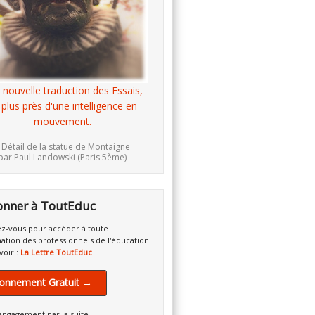
 nouvelle traduction des Essais,
 plus près d'une intelligence en
mouvement.
 Détail de la statue de Montaigne
par Paul Landowski (Paris 5ème)
onner à ToutEduc
z-vous pour accéder à toute
mation des professionnels de l'éducation
voir :
La Lettre ToutEduc
onnement Gratuit →
engagement par la suite.