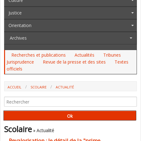
Culture
Justice
Orientation
Archives
Recherches et publications
Actualités
Tribunes
Jurisprudence
Revue de la presse et des sites
Textes
officiels
ACCUEIL
SCOLAIRE
ACTUALITÉ
REVALORISATION : LE DÉTAIL DE LA "PRIME D'ATTRACTIVITÉ"
Scolaire
» Actualité
Revalorisation : le détail de la "prime