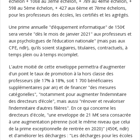
échelon + 1068 au 3ème échelon, + 789 au 4ème échelon, +
598 au 5ème échelon, + 427 aux 6ème et 7ème échelons,
pour les professeurs des écoles, les certifiés et les agrégés.
Une prime annuelle "d’équipement informatique" de 150€
sera versée "dès le mois de janvier 2021" aux professeurs et
aux psychologues de l’éducation nationale" (mais pas aux
CPE, ndlr), qu'ils soient stagiaires, titulaires, contractuels, à
temps plein ou à temps incomplet.
L'autre moitié de cette enveloppe permettra d'augmenter
d'un point le taux de promotion à la hors classe des
professeurs (de 17% à 18%, soit 1 700 bénéficiaires
supplémentaires par an) et de financer "des mesures
catégorielles", "notamment pour augmenter l’indemnitaire
des directeurs d’école", mais aussi "rénover et revaloriser
l’indemnitaire d’autres filières". En ce qui concerne les
directeurs d'école, "une enveloppe de 21 M€ sera consacrée
à une augmentation pérenne (soit le même niveau que celui
de la prime exceptionnelle de rentrée en 2020)" (450€, ndlr)
et d'améliorer les décharges : "Les décharges pour les écoles