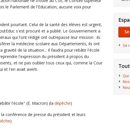
ucation nationale ne trouve au CSE, le Conseil supérieur
ois le Parlement de l'Education, aucune voix pour
Espa
dent pourtant. Celui de la santé des élèves est urgent,
outEduc s'est procuré et a publié. Le Gouvernement a
Se
raux qui l'ont rédigé ont outrepassé leur mission : ils
sférer la médecine scolaire aux Départements, ils ont
Se 
 gravité de la situation... Il faudra pour rebâtir l'école
reprendre l'expression du président à propos du
ents, et ne pas oublier tous ceux qui, comme la Cour
Tout
i et l'en avait averti.
Qui
Nos
Nou
âtir l'école" (E. Macron) (la
dépêche
)
 la conférence de presse du président et leurs
pêche
)