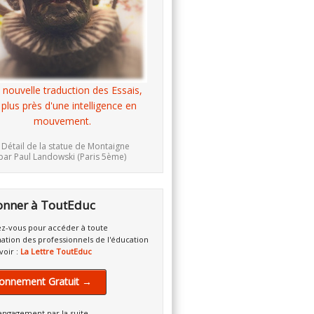
 nouvelle traduction des Essais,
 plus près d'une intelligence en
mouvement.
 Détail de la statue de Montaigne
par Paul Landowski (Paris 5ème)
onner à ToutEduc
z-vous pour accéder à toute
mation des professionnels de l'éducation
voir :
La Lettre ToutEduc
onnement Gratuit →
engagement par la suite.