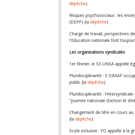
dépêche
)
Risques psychosociaux : les ense
(DEPP) (la
dépêche
)
Charge de travail, perspectives de
l'Education nationale font toujou
Les organisations syndicales
1er février, le SE-UNSA appelle é
Pluridisciplinarité : 5 DRAAF occ
public (la
dépêche
)
Pluridisciplinarité : l'intersyndica
“journée nationale d’action et d’i
Changement de tête en cours au 
(la
dépêche
)
Ecole inclusive : FO appelle à la gr