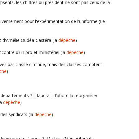
ents, les chiffres du président ne sont pas ceux de la
uvernement pour l'expérimentation de l'uniforme (Le
t d'Amélie Oudéa-Castéra (la
dépêche
)
contre d'un projet ministériel (la
dépêche
)
èves par classe diminue, mais des classes comptent
che
)
départements ? Il faudrait d'abord la réorganiser
la
dépêche
)
 des syndicats (la
dépêche
)
 deux mesures" pour P. Mathiot (Médiacités) (la