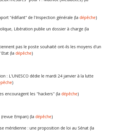
pport “édifiant“ de l'Inspection générale (la
dépêche
)
lique, Libération publie un dossier à charge (la
tiennent pas le poste souhaité ont-ils les moyens d'un
'Etat (la
dépêche
)
ion : L'UNESCO dédie le mardi 24 janvier à la lutte
épêche
)
es encouragent les "hackers" (la
dépêche
)
H (revue Empan) (la
dépêche
)
 méridienne : une proposition de loi au Sénat (la