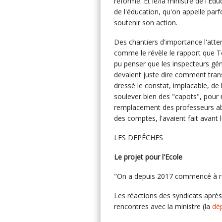
réforme. Et le/la ministre de l'Ed
de l'éducation, qu'on appelle parf
soutenir son action.
Des chantiers d'importance l'atten
comme le révèle le rapport que T
pu penser que les inspecteurs géné
devaient juste dire comment tran
dressé le constat, implacable, de la
soulever bien des "capots", pour 
remplacement des professeurs abs
des comptes, l'avaient fait avant lu
LES DEPÊCHES
Le projet pour l'Ecole
"On a depuis 2017 commencé à reb
Les réactions des syndicats après
rencontres avec la ministre (la
dé