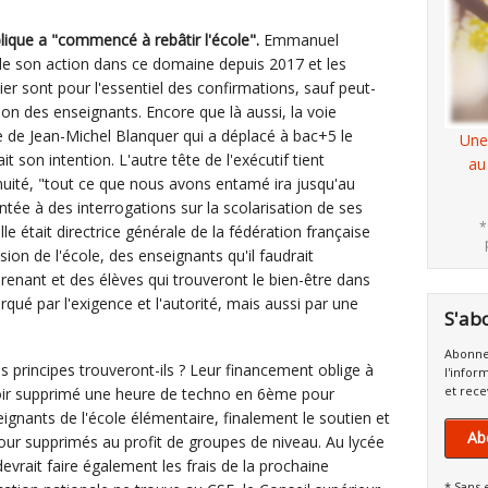
blique a "commencé à rebâtir l'école".
Emmanuel
de son action dans ce domaine depuis 2017 et les
ier sont pour l'essentiel des confirmations, sauf peut-
ion des enseignants. Encore que là aussi, la voie
e de Jean-Michel Blanquer qui a déplacé à bac+5 le
Une
t son intention. L'autre tête de l'exécutif tient
au
nuité, "tout ce que nous avons entamé ira jusqu'au
ntée à des interrogations sur la scolarisation de ses
*
lle était directrice générale de la fédération française
ision de l'école, des enseignants qu'il faudrait
renant et des élèves qui trouveront le bien-être dans
qué par l'exigence et l'autorité, mais aussi par une
S'ab
Abonne
es principes trouveront-ils ? Leur financement oblige à
l'infor
et rece
voir supprimé une heure de techno en 6ème pour
ignants de l'école élémentaire, finalement le soutien et
Ab
our supprimés au profit de groupes de niveau. Au lycée
devrait faire également les frais de la prochaine
* Sans 