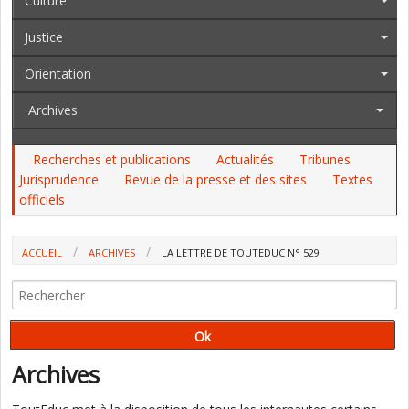
Culture
Justice
Orientation
Archives
Recherches et publications
Actualités
Tribunes
Jurisprudence
Revue de la presse et des sites
Textes
officiels
ACCUEIL
ARCHIVES
LA LETTRE DE TOUTEDUC N° 529
Archives