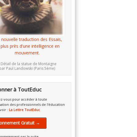
 nouvelle traduction des Essais,
 plus près d'une intelligence en
mouvement.
 Détail de la statue de Montaigne
par Paul Landowski (Paris 5ème)
onner à ToutEduc
z-vous pour accéder à toute
mation des professionnels de l'éducation
voir :
La Lettre ToutEduc
onnement Gratuit →
engagement par la suite.