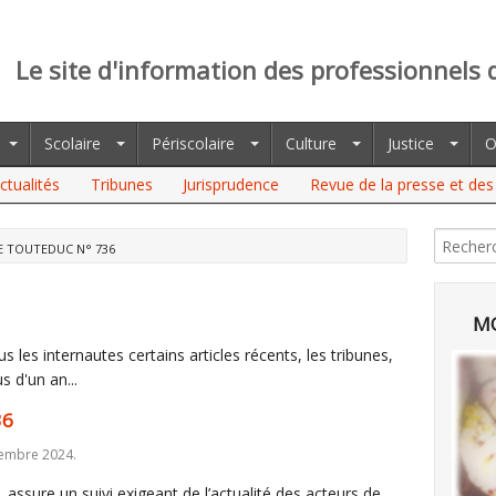
Le site d'information des professionnels 
Scolaire
Périscolaire
Culture
Justice
O
ctualités
Tribunes
Jurisprudence
Revue de la presse et des 
E TOUTEDUC N° 736
MO
 les internautes certains articles récents, les tribunes,
s d'un an...
36
cembre 2024.
assure un suivi exigeant de l’actualité des acteurs de