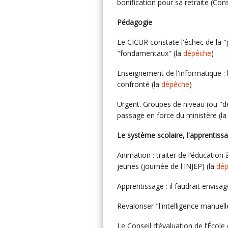
bonification pour sa retraite (Cons
Pédagogie
Le CICUR constate l'échec de la "p
"fondamentaux" (la
dépêche
)
Enseignement de l'informatique : l'
confronté (la
dépêche
)
Urgent. Groupes de niveau (ou "de
passage en force du ministère (l
Le système scolaire, l'apprentiss
Animation : traiter de l’éducation
jeunes (journée de l'INJEP) (la
dé
Apprentissage : il faudrait envisa
Revaloriser "l'intelligence manuel
Le Conseil d’évaluation de l’École 