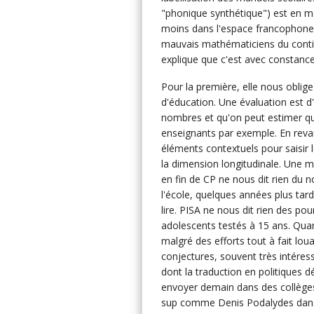
"phonique synthétique") est en m
moins dans l'espace francophone)
mauvais mathématiciens du contin
explique que c'est avec constance 
Pour la première, elle nous oblig
d'éducation. Une évaluation est d'
nombres et qu'on peut estimer que
enseignants par exemple. En revan
éléments contextuels pour saisir 
la dimension longitudinale. Une me
en fin de CP ne nous dit rien du 
l'école, quelques années plus tard
lire. PISA ne nous dit rien des p
adolescents testés à 15 ans. Quan
malgré des efforts tout à fait lou
conjectures, souvent très intéress
dont la traduction en politiques 
envoyer demain dans des collège
sup comme Denis Podalydes da