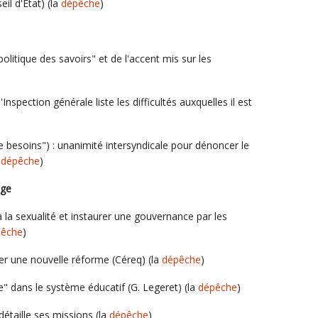
eil d'Etat) (la
dépêche
)
olitique des savoirs" et de l'accent mis sur les
Inspection générale liste les difficultés auxquelles il est
 besoins") : unanimité intersyndicale pour dénoncer le
a
dépêche
)
age
 à la sexualité et instaurer une gouvernance par les
pêche
)
ger une nouvelle réforme (Céreq) (la
dépêche
)
le" dans le système éducatif (G. Legeret) (la
dépêche
)
détaille ses missions (la
dépêche
)