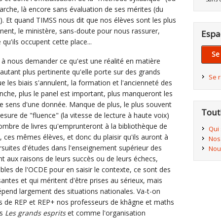
arche, là encore sans évaluation de ses mérites (du
. Et quand TIMSS nous dit que nos élèves sont les plus
ent, le ministère, sans-doute pour nous rassurer,
Espa
qu'ils occupent cette place...
Se
e à nous demander ce qu'est une réalité en matière
autant plus pertinente qu'elle porte sur des grands
Se 
 les biais s'annulent, la formation et l'ancienneté des
che, plus le panel est important, plus manqueront les
le sens d'une donnée. Manque de plus, le plus souvent
Tout
sure de "fluence" (la vitesse de lecture à haute voix)
nombre de livres qu'emprunteront à la bibliothèque de
Qui
, ces mêmes élèves, et donc du plaisir qu'ils auront à
Nos
oursuites d'études dans l'enseignement supérieur des
Nou
t aux raisons de leurs succès ou de leurs échecs,
ables de l'OCDE pour en saisir le contexte, ce sont des
antes et qui méritent d'être prises au sérieux, mais
dépend largement des situations nationales. Va-t-on
s de REP et REP+ nos professeurs de khâgne et maths
ns
Les grands esprits
et comme l'organisation