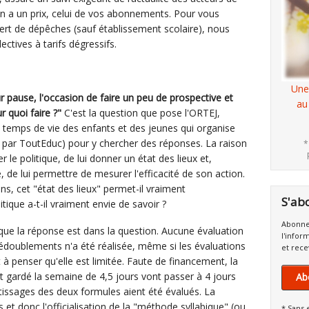
ion a un prix, celui de vos abonnements. Pour vous
ert de dépêches (sauf établissement scolaire), nous
ctives à tarifs dégressifs.
Une
r pause, l'occasion de faire un peu de prospective et
au
r quoi faire ?"
C'est la question que pose l'ORTEJ,
 temps de vie des enfants et des jeunes qui organise
 par ToutEduc) pour y chercher des réponses. La raison
*
r le politique, de lui donner un état des lieux et,
, de lui permettre de mesurer l'efficacité de son action.
s, cet "état des lieux" permet-il vraiment
S'ab
tique a-t-il vraiment envie de savoir ?
Abonne
que la réponse est dans la question. Aucune évaluation
l'infor
dédoublements n'a été réalisée, même si les évaluations
et rece
à penser qu'elle est limitée. Faute de financement, la
 gardé la semaine de 4,5 jours vont passer à 4 jours
Ab
ntissages des deux formules aient été évalués. La
s et donc l'officialisation de la "méthode syllabique" (ou
* Sans 