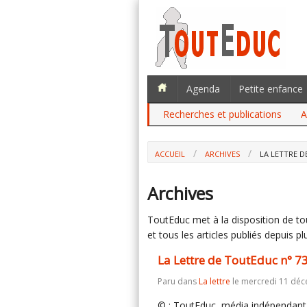
Agenda
Petite enfance
Recherches et publications
A
ACCUEIL
ARCHIVES
LA LETTRE D
Archives
ToutEduc met à la disposition de tous
et tous les articles publiés depuis plu
La Lettre de ToutEduc n° 7
Paru dans
La lettre
le mercredi 11 dé
© : ToutEduc, média indépendant, 