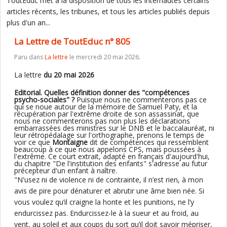
ToutEduc met à la disposition de tous les internautes certains
articles récents, les tribunes, et tous les articles publiés depuis
plus d'un an...
La Lettre de ToutEduc n° 805
Paru dans
La lettre
le mercredi 20 mai 2026.
La lettre
du 20 mai 2026
Editorial. Quelles définition donner des "compétences
psycho-sociales" ?
Puisque nous ne commenterons pas ce
qui se noue autour de la mémoire de Samuel Paty, et la
récupération par l'extrême droite de son assassinat, que
nous ne commenterons pas non plus les déclarations
embarrassées des ministres sur le DNB et le baccalauréat, ni
leur rétropédalage sur l'orthographe, prenons le temps de
voir ce que
Montaigne
dit de compétences qui ressemblent
beaucoup à ce que nous appelons CPS, mais poussées à
l'extrême. Ce court extrait, adapté en français d'aujourd'hui,
du chapitre "De l'institution des enfants" s'adresse au futur
précepteur d'un enfant à naître.
"N'usez ni de violence ni de contrainte, il n’est rien, à mon
avis de pire pour dénaturer et abrutir une âme bien née. Si
vous voulez qu’il craigne la honte et les punitions, ne l’y
endurcissez pas. Endurcissez-le à la sueur et au froid, au
vent, au soleil et aux coups du sort qu’il doit savoir mépriser,