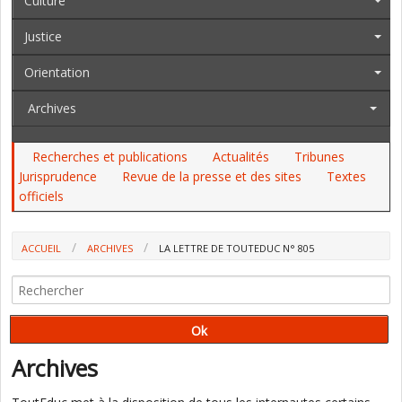
Culture
Justice
Orientation
Archives
Recherches et publications
Actualités
Tribunes
Jurisprudence
Revue de la presse et des sites
Textes
officiels
ACCUEIL
ARCHIVES
LA LETTRE DE TOUTEDUC N° 805
Archives