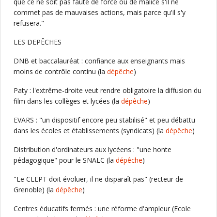
que ce ne soit pas faute de force ou de malice s'il ne
commet pas de mauvaises actions, mais parce qu'il s'y
refusera."
LES DEPÊCHES
DNB et baccalauréat : confiance aux enseignants mais
moins de contrôle continu (la
dépêche
)
Paty : l'extrême-droite veut rendre obligatoire la diffusion du
film dans les collèges et lycées (la
dépêche
)
EVARS : "un dispositif encore peu stabilisé" et peu débattu
dans les écoles et établissements (syndicats) (la
dépêche
)
Distribution d'ordinateurs aux lycéens : "une honte
pédagogique" pour le SNALC (la
dépêche
)
"Le CLEPT doit évoluer, il ne disparaît pas" (recteur de
Grenoble) (la
dépêche
)
Centres éducatifs fermés : une réforme d'ampleur (Ecole