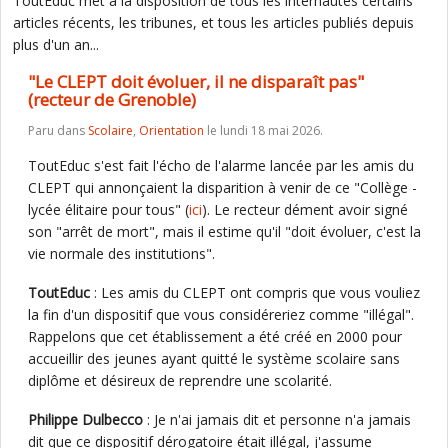
ToutEduc met à la disposition de tous les internautes certains
articles récents, les tribunes, et tous les articles publiés depuis
plus d'un an...
"Le CLEPT doit évoluer, il ne disparaît pas"
(recteur de Grenoble)
Paru dans
Scolaire
,
Orientation
le lundi 18 mai 2026.
ToutEduc s'est fait l'écho de l'alarme lancée par les amis du
CLEPT qui annonçaient la disparition à venir de ce "Collège -
lycée élitaire pour tous" (
ici
). Le recteur dément avoir signé
son "arrêt de mort", mais il estime qu'il "doit évoluer, c'est la
vie normale des institutions".
ToutEduc
: Les amis du CLEPT ont compris que vous vouliez
la fin d'un dispositif que vous considéreriez comme "illégal".
Rappelons que cet établissement a été créé en 2000 pour
accueillir des jeunes ayant quitté le système scolaire sans
diplôme et désireux de reprendre une scolarité.
Philippe Dulbecco
: Je n'ai jamais dit et personne n'a jamais
dit que ce dispositif dérogatoire était illégal, j'assume