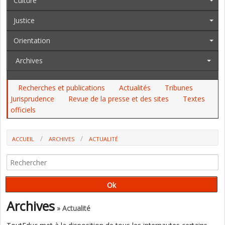
Culture
Justice
Orientation
Archives
Recherches et publications
Actualités
Tribunes
Jurisprudence
Revue de la presse et des sites
Textes
officiels
ACCUEIL
ARCHIVES
ACTUALITÉ
"LE CLEPT DOIT ÉVOLUER, IL NE DISPARAÎT PAS" (RECTEUR DE
GRENOBLE)
Archives
» Actualité