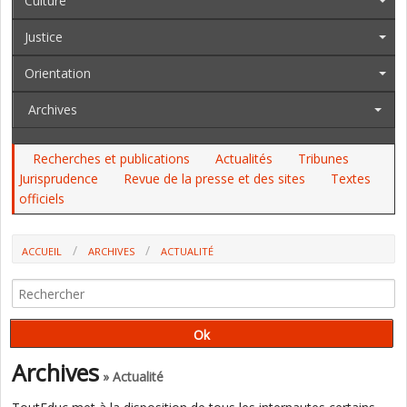
Culture
Justice
Orientation
Archives
Recherches et publications
Actualités
Tribunes
Jurisprudence
Revue de la presse et des sites
Textes
officiels
ACCUEIL
ARCHIVES
ACTUALITÉ
VERS UN STATUT DE FONCTIONNAIRE POUR LES AED DE
L'ENSEIGNEMENT AGRICOLE ?
Archives
» Actualité