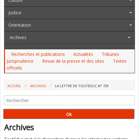
Culture
Justice
Orientation
Archives
Recherches et publications
Actualités
Tribunes
Jurisprudence
Revue de la presse et des sites
Textes
officiels
ACCUEIL
ARCHIVES
LA LETTRE DE TOUTEDUC N° 729
Archives