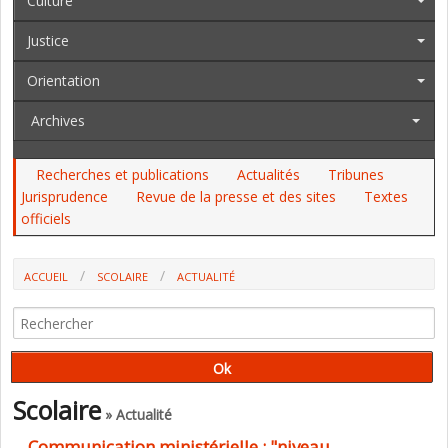
Culture
Justice
Orientation
Archives
Recherches et publications
Actualités
Tribunes
Jurisprudence
Revue de la presse et des sites
Textes
officiels
ACCUEIL
SCOLAIRE
ACTUALITÉ
COMMUNICATION MINISTÉRIELLE : "NIVEAU D’INSINCÉRITÉ JAMAIS
RENCONTRÉ" (SNALC)
Scolaire
» Actualité
Communication ministérielle : "niveau