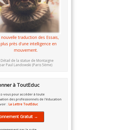
 nouvelle traduction des Essais,
 plus près d'une intelligence en
mouvement.
 Détail de la statue de Montaigne
par Paul Landowski (Paris 5ème)
onner à ToutEduc
z-vous pour accéder à toute
mation des professionnels de l'éducation
voir :
La Lettre ToutEduc
onnement Gratuit →
engagement par la suite.