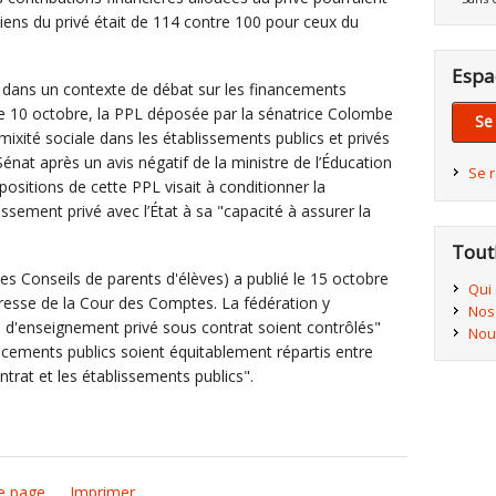
giens du privé était de 114 contre 100 pour ceux du
Espa
nt dans un contexte de débat sur les financements
Le 10 octobre, la PPL déposée par la sénatrice Colombe
Se
a mixité sociale dans les établissements publics et privés
Sénat après un avis négatif de la ministre de l’Éducation
Se 
positions de cette PPL visait à conditionner la
issement privé avec l’État à sa "capacité à assurer la
Tout
des Conseils de parents d'élèves) a publié le 15 octobre
Qui
resse de la Cour des Comptes. La fédération y
Nos
d'enseignement privé sous contrat soient contrôlés"
Nou
ancements publics soient équitablement répartis entre
trat et les établissements publics".
e page
Imprimer