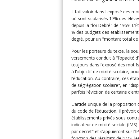
Il fait valoir dans l'exposé des m
où sont scolarisés 17% des élèves
depuis la "loi Debré" de 1959. L’Éta
% des budgets des établissements
degré, pour un "montant total de 
Pour les porteurs du texte, la so
versements conduit à "l’opacité d
toujours dans l’exposé des motifs
à l’objectif de mixité scolaire, pou
l’éducation. Au contraire, ces ét
de ségrégation scolaire", en "dispo
parfois l’éviction de certains d’ent
L’article unique de la proposition d
du code de l’éducation. Il prévoit
établissements privés sous contr
indicateur de mixité sociale (IMS)
par décret" et s’appuieront sur l’I
fonction des résultats de l’IMS, l