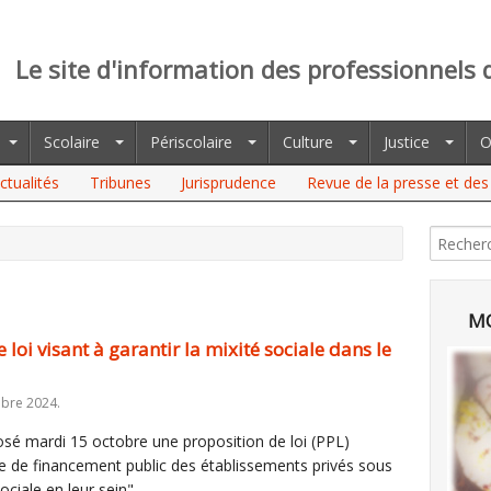
Le site d'information des professionnels 
Scolaire
Périscolaire
Culture
Justice
O
ctualités
Tribunes
Jurisprudence
Revue de la presse et des 
SANT À GARANTIR LA MIXITÉ SOCIALE DANS LE PRIVÉ
MO
loi visant à garantir la mixité sociale dans le
obre 2024.
osé mardi 15 octobre une proposition de loi (PPL)
le de financement public des établissements privés sous
ociale en leur sein".