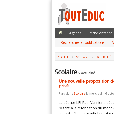
Agenda
Petite enfance
Recherches et publications
A
ACCUEIL
SCOLAIRE
ACTUALITÉ
UNE NOUVELLE PROPOSITION DE LOI VI
Scolaire
» Actualité
Une nouvelle proposition de 
privé
Paru dans
Scolaire
le mercredi 16 oct
Le député LFI Paul Vannier a dép
"visant à la refondation du modè
contrat afin de garantir la mixité s