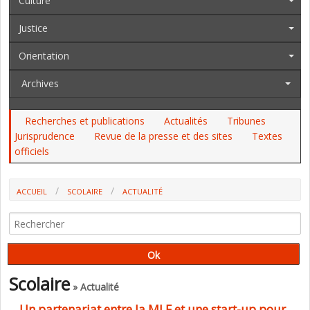
Culture
Justice
Orientation
Archives
Recherches et publications
Actualités
Tribunes
Jurisprudence
Revue de la presse et des sites
Textes
officiels
ACCUEIL
SCOLAIRE
ACTUALITÉ
UN PARTENARIAT ENTRE LA MLF ET UNE START-UP POUR
L’ACCOMPAGNEMENT À L’ORIENTATION DANS LE SUPÉRIEUR À
L’INTERNATIONAL
Scolaire
» Actualité
Un partenariat entre la MLF et une start-up pour