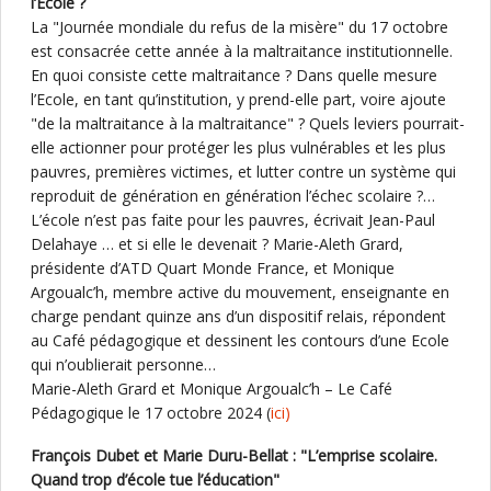
l’Ecole ?
La "Journée mondiale du refus de la misère" du 17 octobre
est consacrée cette année à la maltraitance institutionnelle.
En quoi consiste cette maltraitance ? Dans quelle mesure
l’Ecole, en tant qu’institution, y prend-elle part, voire ajoute
"de la maltraitance à la maltraitance" ? Quels leviers pourrait-
elle actionner pour protéger les plus vulnérables et les plus
pauvres, premières victimes, et lutter contre un système qui
reproduit de génération en génération l’échec scolaire ?…
L’école n’est pas faite pour les pauvres, écrivait Jean-Paul
Delahaye … et si elle le devenait ? Marie-Aleth Grard,
présidente d’ATD Quart Monde France, et Monique
Argoualc’h, membre active du mouvement, enseignante en
charge pendant quinze ans d’un dispositif relais, répondent
au Café pédagogique et dessinent les contours d’une Ecole
qui n’oublierait personne…
Marie-Aleth Grard et Monique Argoualc’h – Le Café
Pédagogique le 17 octobre 2024 (
ici)
François Dubet et Marie Duru-Bellat : "L’emprise scolaire.
Quand trop d’école tue l’éducation"