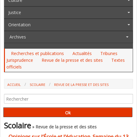
Culture
Justice
Orientation
Archives
Recherches et publications
Actualités
Tribunes
Jurisprudence
Revue de la presse et des sites
Textes
officiels
ACCUEIL
SCOLAIRE
REVUE DE LA PRESSE ET DES SITES
OPINIONS SUR L’ÉCOLE ET L’ÉDUCATION, SEMAINE DU 13 AU 19
OCTOBRE 2024 (P. WATRELOT)
Scolaire
» Revue de la presse et des sites
Opinions sur l’École et l’éducation, Semaine du 13