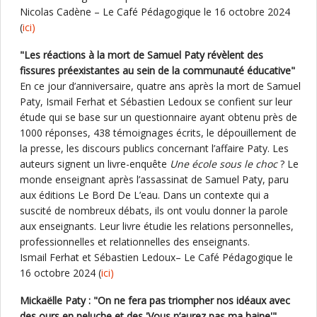
Nicolas Cadène – Le Café Pédagogique le 16 octobre 2024
(
ici)
"Les réactions à la mort de Samuel Paty révèlent des
fissures préexistantes au sein de la communauté éducative"
En ce jour d’anniversaire, quatre ans après la mort de Samuel
Paty, Ismail Ferhat et Sébastien Ledoux se confient sur leur
étude qui se base sur un questionnaire ayant obtenu près de
1000 réponses, 438 témoignages écrits, le dépouillement de
la presse, les discours publics concernant l’affaire Paty. Les
auteurs signent un livre-enquête
Une école sous le choc
? Le
monde enseignant après l’assassinat de Samuel Paty, paru
aux éditions Le Bord De L’eau. Dans un contexte qui a
suscité de nombreux débats, ils ont voulu donner la parole
aux enseignants. Leur livre étudie les relations personnelles,
professionnelles et relationnelles des enseignants.
Ismail Ferhat et Sébastien Ledoux– Le Café Pédagogique le
16 octobre 2024 (
ici)
Mickaëlle Paty : "On ne fera pas triompher nos idéaux avec
des ours en peluche et des 'Vous n’aurez pas ma haine'"