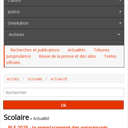
Culture
Justice
Orientation
Archives
Recherches et publications
Actualités
Tribunes
Jurisprudence
Revue de la presse et des sites
Textes
officiels
ACCUEIL
SCOLAIRE
ACTUALITÉ
PLF 2025 : LE REMPLACEMENT DES ENSEIGNANTS, L'INFORMATIQUE,
L'IMMOBILIER ("SOUTIEN DE LA POLITIQUE DE L'EDUCATION NATIONALE")
Scolaire
» Actualité
PLF 2025 : le remplacement des enseignants,