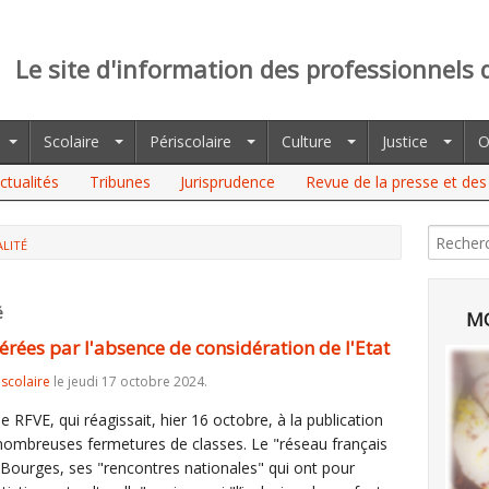
Le site d'information des professionnels 
Scolaire
Périscolaire
Culture
Justice
O
ctualités
Tribunes
Jurisprudence
Revue de la presse et des 
LITÉ
PAR L'ABSENCE DE CONSIDÉRATION DE L'ETAT
é
MO
érées par l'absence de considération de l'Etat
iscolaire
le jeudi 17 octobre 2024.
le RFVE, qui réagissait, hier 16 octobre, à la publication
 nombreuses fermetures de classes. Le "réseau français
à Bourges, ses "rencontres nationales" qui ont pour