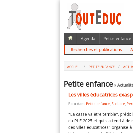
Agenda
Petite enfance
Recherches et publications
A
ACCUEIL
PETITE ENFANCE
ACTUA
LES VILLES ÉDUCATRICES EXASPÉRÉES 
Petite enfance
» Actualit
Les villes éducatrices exasp
Paru dans
Petite enfance
,
Scolaire
,
Pér
"La casse va être terrible", prédit 
du PLF 2025 et qui s'attend à de
des villes éducatrices" organise 