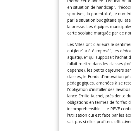
thème cette année "l'éducation art
en situation de handicap", "l’écoci
sportives, la parentalité, le numér
par la situation budgétaire qui é
la presse. Les équipes municipales 
carte scolaire marquée par de n
Les Villes ont d'ailleurs le sentime
qui (leur) a été imposé", les déd
aquatique" qui supposait l'achat d
fallait mettre dans les classes (m
dépense), les petits déjeuners sa
classes, le Fonds d'innovation p
pédagogiques, amenées à se retour
l'obligation d'installer des lava
lance Emilie Kuchel, présidente du
obligations en termes de forfait 
incompréhensible... Le RFVE continu
l'utilisation qui est faite par le
sait pas si elles profitent effecti