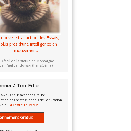
 nouvelle traduction des Essais,
 plus près d'une intelligence en
mouvement.
 Détail de la statue de Montaigne
par Paul Landowski (Paris 5ème)
onner à ToutEduc
z-vous pour accéder à toute
mation des professionnels de l'éducation
voir :
La Lettre ToutEduc
onnement Gratuit →
engagement par la suite.