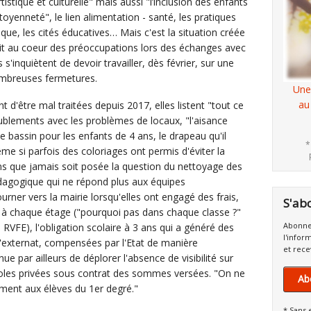
istique et culturelle" mais aussi "l’inclusion des enfants
toyenneté", le lien alimentation - santé, les pratiques
ique, les cités éducatives… Mais c'est la situation créée
tait au coeur des préoccupations lors des échanges avec
s'inquiètent de devoir travailler, dès février, sur une
ombreuses fermetures.
Une
au
nt d'être mal traitées depuis 2017, elles listent "tout ce
oublements avec les problèmes de locaux, "l'aisance
e bassin pour les enfants de 4 ans, le drapeau qu'il
*
ême si parfois des coloriages ont permis d'éviter la
ns que jamais soit posée la question du nettoyage des
édagogique qui ne répond plus aux équipes
ner vers la mairie lorsqu'elles ont engagé des frais,
S'ab
bos à chaque étage ("pourquoi pas dans chaque classe ?"
Abonne
 RVFE), l'obligation scolaire à 3 ans qui a généré des
l'infor
d'externat, compensées par l'Etat de manière
et rece
e par ailleurs de déplorer l'absence de visibilité sur
s écoles privées sous contrat des sommes versées. "On ne
Ab
vement aux élèves du 1er degré."
* Sans 