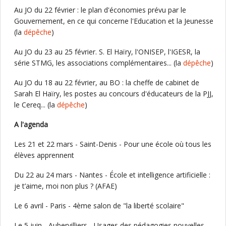
Au JO du 22 février : le plan d'économies prévu par le
Gouvernement, en ce qui concerne l'Education et la Jeunesse
(la
dépêche
)
Au JO du 23 au 25 février. S. El Haïry, l'ONISEP, l'IGESR, la
série STMG, les associations complémentaires... (la
dépêche
)
Au JO du 18 au 22 février, au BO : la cheffe de cabinet de
Sarah El Haïry, les postes au concours d'éducateurs de la PJJ,
le Cereq... (la
dépêche
)
A l'agenda
Les 21 et 22 mars - Saint-Denis - Pour une école où tous les
élèves apprennent
Du 22 au 24 mars - Nantes - École et intelligence artificielle :
je t’aime, moi non plus ? (AFAE)
Le 6 avril - Paris - 4ème salon de "la liberté scolaire"
Le 5 juin - Aubervilliers - Usages des pédagogies nouvelles