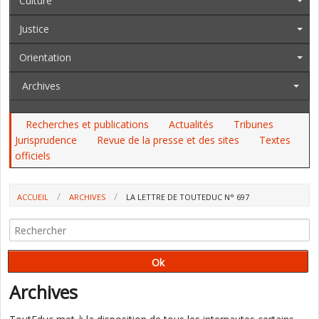
Culture
Justice
Orientation
Archives
Recherches et publications
Actualités
Tribunes
Jurisprudence
Revue de la presse et des sites
Textes
officiels
ACCUEIL
ARCHIVES
LA LETTRE DE TOUTEDUC N° 697
Archives