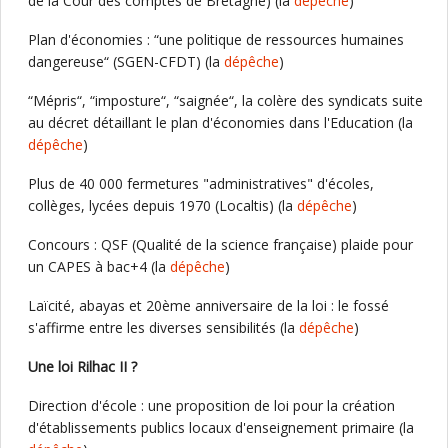
de la Cour des comptes de Bretagne) (la
dépêche
)
Plan d'économies : “une politique de ressources humaines
dangereuse“ (SGEN-CFDT) (la
dépêche
)
“Mépris“, “imposture“, “saignée“, la colère des syndicats suite
au décret détaillant le plan d'économies dans l'Education (la
dépêche
)
Plus de 40 000 fermetures "administratives" d'écoles,
collèges, lycées depuis 1970 (Localtis) (la
dépêche
)
Concours : QSF (Qualité de la science française) plaide pour
un CAPES à bac+4 (la
dépêche
)
Laïcité, abayas et 20ème anniversaire de la loi : le fossé
s'affirme entre les diverses sensibilités (la
dépêche
)
Une loi Rilhac II ?
Direction d'école : une proposition de loi pour la création
d'établissements publics locaux d'enseignement primaire (la