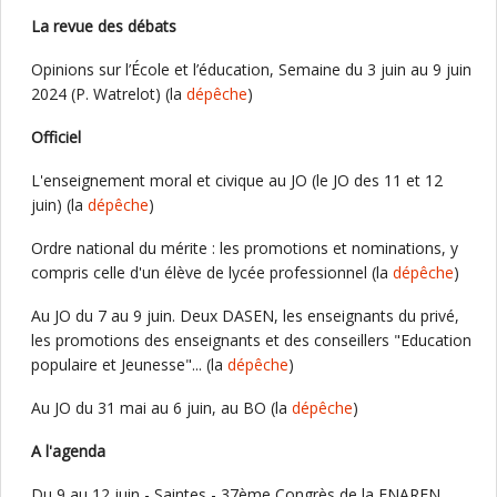
La revue des débats
Opinions sur l’École et l’éducation, Semaine du 3 juin au 9 juin
2024 (P. Watrelot) (la
dépêche
)
Officiel
L'enseignement moral et civique au JO (le JO des 11 et 12
juin) (la
dépêche
)
Ordre national du mérite : les promotions et nominations, y
compris celle d'un élève de lycée professionnel (la
dépêche
)
Au JO du 7 au 9 juin. Deux DASEN, les enseignants du privé,
les promotions des enseignants et des conseillers "Education
populaire et Jeunesse"... (la
dépêche
)
Au JO du 31 mai au 6 juin, au BO (la
dépêche
)
A l'agenda
Du 9 au 12 juin - Saintes - 37ème Congrès de la FNAREN