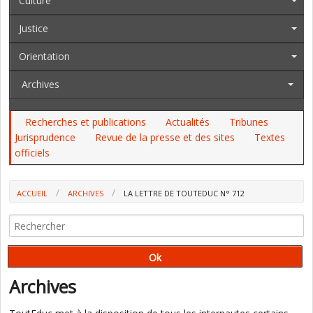
Culture
Justice
Orientation
Archives
Recherches et publications
Actualités
Tribunes
Jurisprudence
Revue de la presse et des sites
Textes
officiels
ACCUEIL
ARCHIVES
LA LETTRE DE TOUTEDUC N° 712
Archives