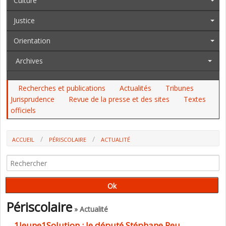
Culture
Justice
Orientation
Archives
Recherches et publications
Actualités
Tribunes
Jurisprudence
Revue de la presse et des sites
Textes
officiels
ACCUEIL
PÉRISCOLAIRE
ACTUALITÉ
1JEUNE1SOLUTION : LE DÉPUTÉ STÉPHANE PEU INTERROGE LE
PREMIER MINISTRE FACE À LA “MULTITUDE D'ANNONCES ILLÉGALES“ SUR
LA PLATEFORME GOUVERNEMENTALE
Périscolaire
» Actualité
1Jeune1Solution : le député Stéphane Peu