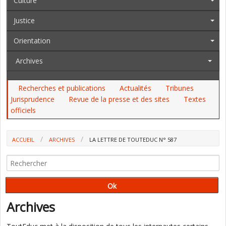
Culture
Justice
Orientation
Archives
Recherches et publications
Actualités
Tribunes
Jurisprudence
Revue de la presse et des sites
Textes
officiels
ACCUEIL
ARCHIVES
LA LETTRE DE TOUTEDUC N° 587
Archives