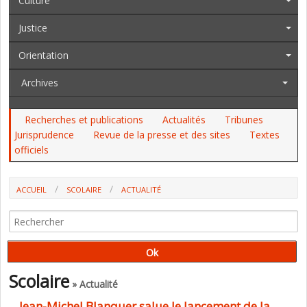
Culture
Justice
Orientation
Archives
Recherches et publications
Actualités
Tribunes
Jurisprudence
Revue de la presse et des sites
Textes
officiels
ACCUEIL
SCOLAIRE
ACTUALITÉ
JEAN-MICHEL BLANQUER SALUE LE LANCEMENT DE LA PLATEFORME E-
FRAN
Scolaire
» Actualité
Jean-Michel Blanquer salue le lancement de la