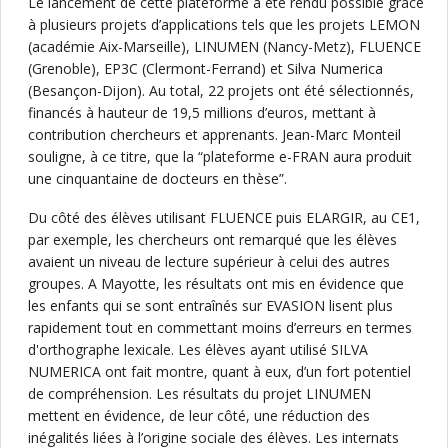
Le lancement de cette plateforme a été rendu possible grâce
à plusieurs projets d’applications tels que les projets LEMON
(académie Aix-Marseille), LINUMEN (Nancy-Metz), FLUENCE
(Grenoble), EP3C (Clermont-Ferrand) et Silva Numerica
(Besançon-Dijon). Au total, 22 projets ont été sélectionnés,
financés à hauteur de 19,5 millions d’euros, mettant à
contribution chercheurs et apprenants. Jean-Marc Monteil
souligne, à ce titre, que la “plateforme e-FRAN aura produit
une cinquantaine de docteurs en thèse”.
Du côté des élèves utilisant FLUENCE puis ELARGIR, au CE1,
par exemple, les chercheurs ont remarqué que les élèves
avaient un niveau de lecture supérieur à celui des autres
groupes. A Mayotte, les résultats ont mis en évidence que
les enfants qui se sont entraînés sur EVASION lisent plus
rapidement tout en commettant moins d’erreurs en termes
d'orthographe lexicale. Les élèves ayant utilisé SILVA
NUMERICA ont fait montre, quant à eux, d’un fort potentiel
de compréhension. Les résultats du projet LINUMEN
mettent en évidence, de leur côté, une réduction des
inégalités liées à l’origine sociale des élèves. Les internats