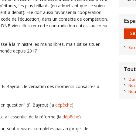
ritants, les plus brillants (en admettant que ce soient
t à débat). Elle doit aussi favoriser la coopération
du code de l'éducation) dans un contexte de compétition.
Espa
NB vient illustrer cette contradiction qui est au coeur
Se
sse à la ministre les mains libres, mais dit se situer
Se 
e menée depuis 2017.
Tout
Qui
Nos
e F. Bayrou : le verbatim des moments consacrés à
Nou
en question" (F. Bayrou) (la
dépêche
)
ce à l'essentiel de la réforme (la
dépêche
)
our, sept oeuvres complètes par an (projet de