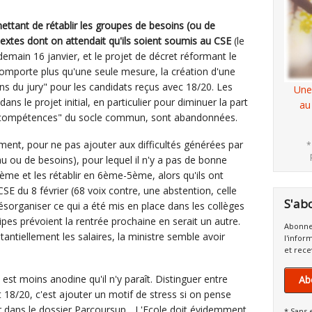
mettant de rétablir les groupes de besoins (ou de
 textes dont on attendait qu'ils soient soumis au CSE
(le
demain 16 janvier, et le projet de décret réformant le
comporte plus qu'une seule mesure, la création d'une
ons du jury" pour les candidats reçus avec 18/20. Les
Une
dans le projet initial, en particulier pour diminuer la part
au
x "compétences" du socle commun, sont abandonnées.
sement, pour ne pas ajouter aux difficultés générées par
*
u ou de besoins), pour lequel il n'y a pas de bonne
me et les rétablir en 6ème-5ème, alors qu'ils ont
SE du 8 février (68 voix contre, une abstention, celle
S'ab
désorganiser ce qui a été mis en place dans les collèges
es prévoient la rentrée prochaine en serait un autre.
Abonne
ntiellement les salaires, la ministre semble avoir
l'infor
et rece
est moins anodine qu'il n'y paraît. Distinguer entre
Ab
 18/20, c'est ajouter un motif de stress si on pense
r dans le dossier Parcoursup... L'Ecole doit évidemment
* Sans 