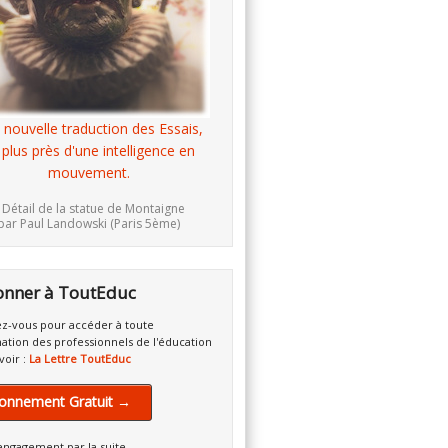
 nouvelle traduction des Essais,
 plus près d'une intelligence en
mouvement.
 Détail de la statue de Montaigne
par Paul Landowski (Paris 5ème)
onner à ToutEduc
z-vous pour accéder à toute
mation des professionnels de l'éducation
voir :
La Lettre ToutEduc
onnement Gratuit →
engagement par la suite.