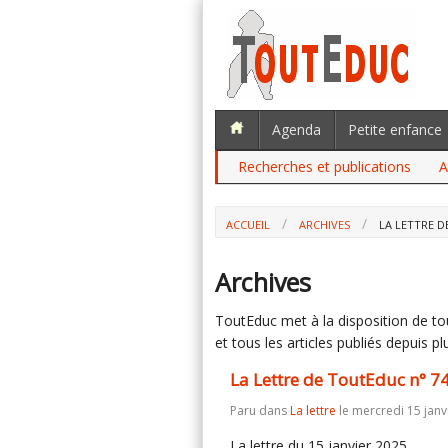
Agenda
Petite enfance
Recherches et publications
A
ACCUEIL
ARCHIVES
LA LETTRE D
Archives
ToutEduc met à la disposition de tous
et tous les articles publiés depuis plu
La Lettre de ToutEduc n° 7
Paru dans
La lettre
le mercredi 15 janv
La lettre du 15 janvier 2025