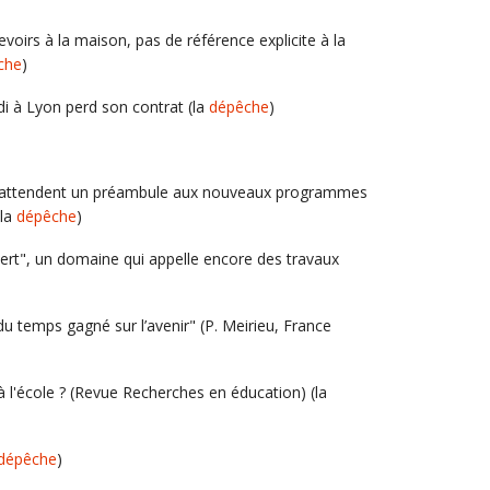
voirs à la maison, pas de référence explicite à la
che
)
i à Lyon perd son contrat (la
dépêche
)
e attendent un préambule aux nouveaux programmes
(la
dépêche
)
uvert", un domaine qui appelle encore des travaux
du temps gagné sur l’avenir" (P. Meirieu, France
" à l'école ? (Revue Recherches en éducation) (la
dépêche
)