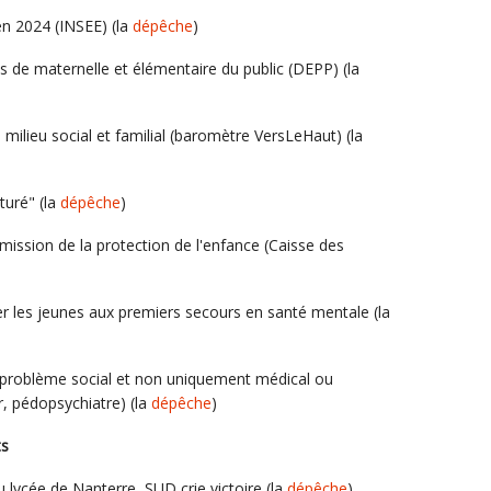
en 2024 (INSEE) (la
dépêche
)
es de maternelle et élémentaire du public (DEPP) (la
milieu social et familial (baromètre VersLeHaut) (la
turé" (la
dépêche
)
mission de la protection de l'enfance (Caisse des
r les jeunes aux premiers secours en santé mentale (la
 problème social et non uniquement médical ou
, pédopsychiatre) (la
dépêche
)
ts
 lycée de Nanterre, SUD crie victoire (la
dépêche
)