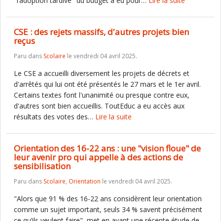
"l’adoption tardive" du budget a eu pour…
Lire la suite
CSE : des rejets massifs, d'autres projets bien
reçus
Paru dans
Scolaire
le vendredi 04 avril 2025.
Le CSE a accueilli diversement les projets de décrets et
d'arrêtés qui lui ont été présentés le 27 mars et le 1er avril.
Certains textes font l'unanimité ou presque contre eux,
d'autres sont bien accueillis. ToutEduc a eu accès aux
résultats des votes des…
Lire la suite
Orientation des 16-22 ans : une "vision floue" de
leur avenir pro qui appelle à des actions de
sensibilisation
Paru dans
Scolaire
,
Orientation
le vendredi 04 avril 2025.
"Alors que 91 % des 16-22 ans considèrent leur orientation
comme un sujet important, seuls 34 % savent précisément
ce qu’ils veulent faire", met en avant une récente étude de