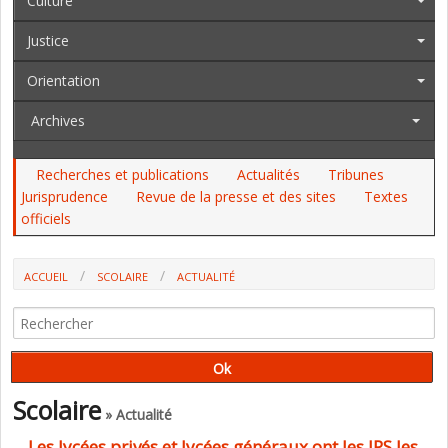
Culture
Justice
Orientation
Archives
Recherches et publications
Actualités
Tribunes
Jurisprudence
Revue de la presse et des sites
Textes
officiels
ACCUEIL
SCOLAIRE
ACTUALITÉ
Scolaire
» Actualité
Les lycées privés et lycées généraux ont les IPS les