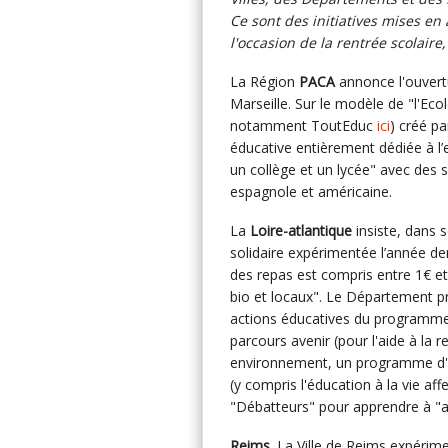
Ce sont des initiatives mises en
l'occasion de la rentrée scolaire,
La Région
PACA
annonce l'ouvertu
Marseille. Sur le modèle de "l'Ec
notamment ToutEduc
ici
) créé pa
éducative entièrement dédiée à l’
un collège et un lycée" avec des 
espagnole et américaine.
La
Loire-atlantique
insiste, dans 
solidaire expérimentée l’année der
des repas est compris entre 1€ et
bio et locaux". Le Département pr
actions éducatives du programm
parcours avenir (pour l'aide à la
environnement, un programme d'éd
(y compris l'éducation à la vie aff
"Débatteurs" pour apprendre à "a
Reims
. La Ville de Reims expérime