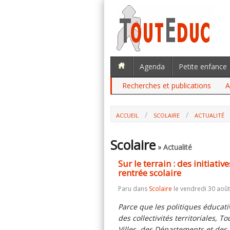
Agenda
Petite enfance
Recherches et publications
A
ACCUEIL
SCOLAIRE
ACTUALITÉ
SUR LE TERRAIN : DES INITIATIVES D
Scolaire
» Actualité
Sur le terrain : des initiati
rentrée scolaire
Paru dans
Scolaire
le vendredi 30 août
Parce que les politiques éducati
des collectivités territoriales, 
Villes, des Départements et des 