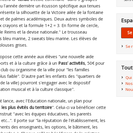
çu l'année dernière un écusson spécifique aux tenues
sente la silhouette de la Victoire ailée de la fontaine
ys et de palmes académiques. Deux autres symboles de
Espa
eux crayons et la formule 1+2 = 3. En forme de cercle,
de Reims et la devise nationale." Le trousseau
Se
ls bleu marine, 2 sweats bleu marine. Les élèves de
louses grises.
Se 
propose cette année aux élèves "une nouvelle aide
ports et à la culture grâce à un
Pass’ activités
, 50€ pour
Tout
 club ou organisme de la ville pour "les familles
plus faible". D'autre part les enfants des "quartiers de
Qui
 de la ville) pourront s'engager avec le dispositif
Nos
on musical et à la culture classique".
Nou
 lance, avec l'Education nationale, un plan pour
 les plus évités du territoire
". Celui-ci va bénéficier cette
nstruit "avec les équipes éducatives, les parents
 etc...". Il porte sur "la réputation de l'établissement, les
ments des enseignants, les options, le bâtiment, les