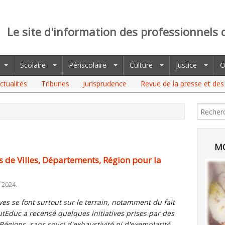
Le site d'information des professionnels 
Scolaire
Périscolaire
Culture
Justice
O
ctualités
Tribunes
Jurisprudence
Revue de la presse et des 
E VILLES, DÉPARTEMENTS, RÉGION POUR LA RENTRÉE SCOLAIRE
MO
ves de Villes, Départements, Région pour la
 2024.
ves se font surtout sur le terrain, notamment du fait
ToutEduc a recensé quelques initiatives prises par des
Régions, sans souci d'exhaustivité ni d'exemplarité.