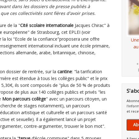
 avant dans les dossiers de presse publiés
à
 que ces collectivités sont fières d'avoir prises.
re de la "
Cité scolaire internationale
Jacques Chirac" à
ole européenne" de Strasbourg, cet EPLEI (voir
r la loi "Ecole de la confiance"proposera une offre
Une
enseignement international incluant une école primaire,
au
sections allemande, arabe, britannique, chinoise,
*
son dossier de rentrée, sur la
cantine
: "la tarification
nière est étendue à tous les collèges public" et le prix
 5,30€, ils sont composés de "plus de 50 % de produits
S'ab
opose de plus aux 140 collèges publics et privés "les
e
Mon parcours collège
" avec un parcours citoyen, un
Abonne
 recherche de stages notamment), un parcours
l'infor
et rece
ucation artistique et culturelle et un parcours santé
ective et sexuelle). Il a également lancé un projet
Ab
rgumenter, contre-argumenter, trouver le bon mot".
ntera la "
tenue
d’école commune" dans 5 groupes
* Sans 