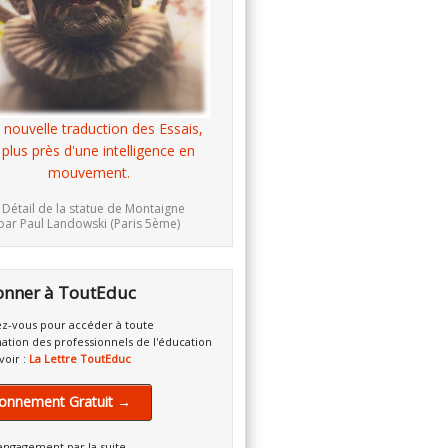
 nouvelle traduction des Essais,
 plus près d'une intelligence en
mouvement.
 Détail de la statue de Montaigne
par Paul Landowski (Paris 5ème)
onner à ToutEduc
z-vous pour accéder à toute
mation des professionnels de l'éducation
voir :
La Lettre ToutEduc
onnement Gratuit →
engagement par la suite.