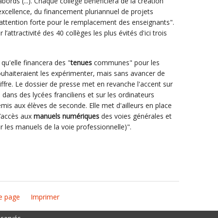
abords (...). Chaque collège bénéficiera de la création
excellence, du financement pluriannuel de projets
 attention forte pour le remplacement des enseignants".
attractivité des 40 collèges les plus évités d'ici trois
u'elle financera des "
tenues
communes" pour les
ouhaiteraient les expérimenter, mais sans avancer de
ffre. Le dossier de presse met en revanche l'accent sur
dans des lycées franciliens et sur les ordinateurs
mis aux élèves de seconde. Elle met d'ailleurs en place
 l’accès aux
manuels numériques
des voies générales et
 les manuels de la voie professionnelle)".
e page
Imprimer