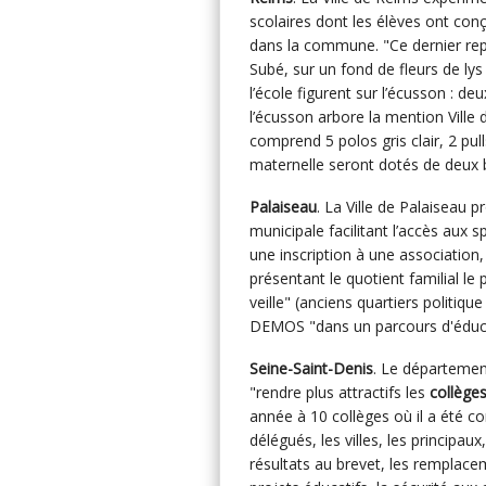
scolaires dont les élèves ont con
dans la commune. "Ce dernier repré
Subé, sur un fond de fleurs de l
l’école figurent sur l’écusson : d
l’écusson arbore la mention Ville 
comprend 5 polos gris clair, 2 pul
maternelle seront dotés de deux b
Palaiseau
. La Ville de Palaiseau 
municipale facilitant l’accès aux s
une inscription à une association,
présentant le quotient familial le 
veille" (anciens quartiers politique
DEMOS "dans un parcours d'éducati
Seine-Saint-Denis
. Le département
"rendre plus attractifs les
collèges
année à 10 collèges où il a été co
délégués, les villes, les principaux,
résultats au brevet, les remplace