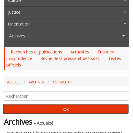
Culture
Justice
Orientation
Archives
Recherches et publications
Actualités
Tribunes
Jurisprudence
Revue de la presse et des sites
Textes
officiels
ACCUEIL
ARCHIVES
ACTUALITÉ
LANCEMENT D’UNE CONVENTION CITOYENNE SUR LES "TEMPS DE
L’ENFANT"
Archives
» Actualité