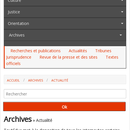
Culture
Justice
Orientation
Archives
Recherches et publications
Actualités
Tribunes
Jurisprudence
Revue de la presse et des sites
Textes
officiels
ACCUEIL
ARCHIVES
ACTUALITÉ
LES VACANCES D'ÉTÉ SONT-ELLES RESPONSABLES D'UNE BAISSE DE
NIVEAU DES ÉLÈVES DÉFAVORISÉS ? (DEPP)
Archives
» Actualité