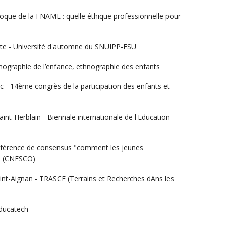
lloque de la FNAME : quelle éthique professionnelle pour
ate - Université d'automne du SNUIPP-FSU
thnographie de l’enfance, ethnographie des enfants
c - 14ème congrès de la participation des enfants et
nt-Herblain - Biennale internationale de l'Education
onférence de consensus "comment les jeunes
rs (CNESCO)
nt-Aignan - TRASCE (Terrains et Recherches dAns les
Educatech