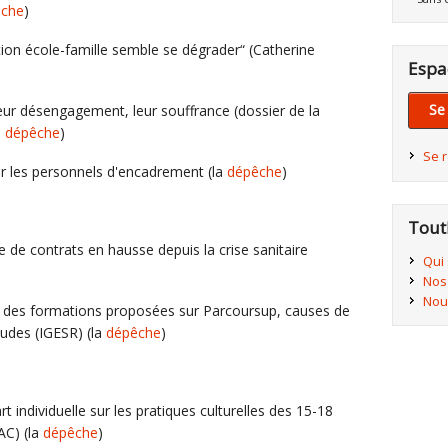
êche
)
ation école-famille semble se dégrader“ (Catherine
Espa
Se
ur désengagement, leur souffrance (dossier de la
a
dépêche
)
Se 
r les personnels d'encadrement (la
dépêche
)
Tout
e de contrats en hausse depuis la crise sanitaire
Qui
Nos
Nou
e des formations proposées sur Parcoursup, causes de
études (IGESR) (la
dépêche
)
rt individuelle sur les pratiques culturelles des 15-18
AC) (la
dépêche
)