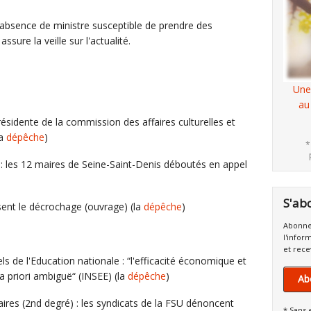
l'absence de ministre susceptible de prendre des
ssure la veille sur l'actualité.
Une
au
résidente de la commission des affaires culturelles et
la
dépêche
)
*
 : les 12 maires de Seine-Saint-Denis déboutés en appel
S'ab
sent le décrochage (ouvrage) (la
dépêche
)
Abonne
l'infor
et rece
s de l'Education nationale : “l'efficacité économique et
a priori ambiguë“ (INSEE) (la
dépêche
)
Ab
aires (2nd degré) : les syndicats de la FSU dénoncent
* Sans 