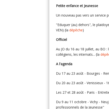
Petite enfance et Jeunesse
Un nouveau pas vers un service pu
"Eduquer (au) dehors", le plaidoy
VEN) (la
dépêche
)
Officiel
Au JO du 16 au 18 juillet, au BO :
collégiens, les internats... (la
dépê
A l'agenda
Du 17 au 23 août - Bourges - Re
Du 20 au 23 août - Venissieux - 
Les 27 et 28 août - Paris - Entret
Du 9 au 11 octobre - Vichy - Neuj
professionnels de la Jeunesse"