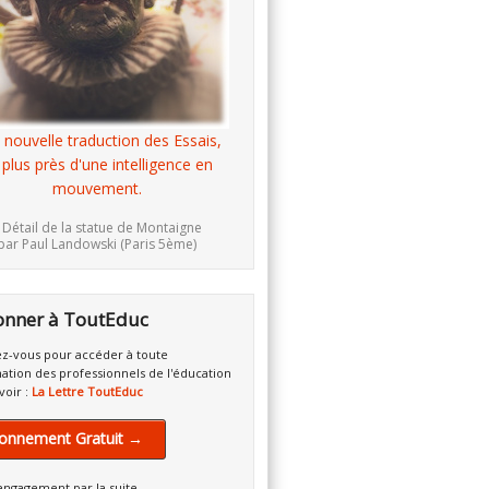
 nouvelle traduction des Essais,
 plus près d'une intelligence en
mouvement.
 Détail de la statue de Montaigne
par Paul Landowski (Paris 5ème)
onner à ToutEduc
z-vous pour accéder à toute
mation des professionnels de l'éducation
voir :
La Lettre ToutEduc
onnement Gratuit →
engagement par la suite.