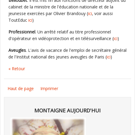
Belloubet
. Il est mis fin aux fonctions de directeur adjoint du
cabinet de la ministre de l'éducation nationale et de la
jeunesse exercées par Olivier Brandouy (
ici
, voir aussi
ToutEduc
ici
)
Professionnel
. Un arrêté relatif au titre professionnel
d'opérateur en vidéoprotection et en télésurveillance (
ici
)
Aveugles
. L'avis de vacance de l'emploi de secrétaire général
de l'Institut national des jeunes aveugles de Paris (
ici
)
« Retour
Haut de page
Imprimer
MONTAIGNE AUJOURD'HUI