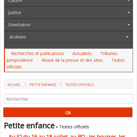
Culture
Justice
Orientation
Archives
Recherches et publications
Actualités
Tribunes
Jurisprudence
Revue de la presse et des sites
Textes
officiels
ACCUEIL
PETITE ENFANCE
TEXTES OFFICIELS
AU JO DU 16 AU 18 JUILLET, AU BO : LES BOURSES, LES EPLE, UN INSPE,
LES STAGES DES COLLÉGIENS, LES INTERNATS...
Petite enfance
» Textes officiels
Au JO du 16 au 18 juillet, au BO : les bourses, les