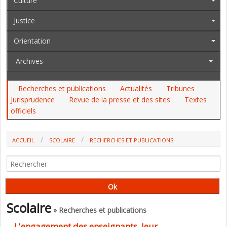
Culture
Justice
Orientation
Archives
Recherches et publications
Actualités
Tribunes
Jurisprudence
Revue de la presse et des sites
Textes
officiels
ACCUEIL
SCOLAIRE
RECHERCHES ET PUBLICATIONS
L'ENGAGEMENT DES ENSEIGNANTS, LEUR DÉSENGAGEMENT, LEUR
SOUFFRANCE (DOSSIER DE LA REVUE FRANÇAISE DE PÉDAGOGIE)
Scolaire
» Recherches et publications
L'engagement des enseignants, leur