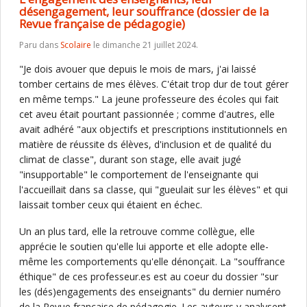
désengagement, leur souffrance (dossier de la
Revue française de pédagogie)
Paru dans
Scolaire
le dimanche 21 juillet 2024.
"Je dois avouer que depuis le mois de mars, j'ai laissé
tomber certains de mes élèves. C'était trop dur de tout gérer
en même temps." La jeune professeure des écoles qui fait
cet aveu était pourtant passionnée ; comme d'autres, elle
avait adhéré "aux objectifs et prescriptions institutionnels en
matière de réussite ds élèves, d'inclusion et de qualité du
climat de classe", durant son stage, elle avait jugé
"insupportable" le comportement de l'enseignante qui
l'accueillait dans sa classe, qui "gueulait sur les élèves" et qui
laissait tomber ceux qui étaient en échec.
Un an plus tard, elle la retrouve comme collègue, elle
apprécie le soutien qu'elle lui apporte et elle adopte elle-
même les comportements qu'elle dénonçait. La "souffrance
éthique" de ces professeur.es est au coeur du dossier "sur
les (dés)engagements des enseignants" du dernier numéro
de la Revue française de pédagogie. Les auteurs y analysent