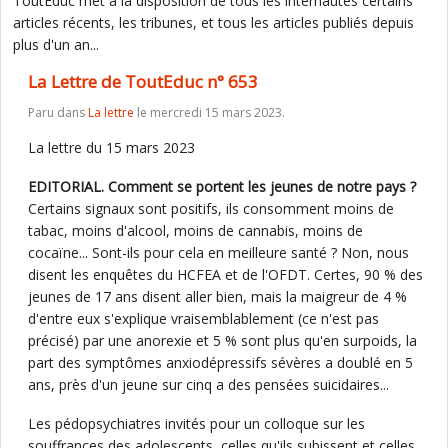
ToutEduc met à la disposition de tous les internautes certains
articles récents, les tribunes, et tous les articles publiés depuis
plus d'un an...
La Lettre de ToutEduc n° 653
Paru dans
La lettre
le mercredi 15 mars 2023.
La lettre du 15 mars 2023
EDITORIAL. Comment se portent les jeunes de notre pays ?
Certains signaux sont positifs, ils consomment moins de
tabac, moins d'alcool, moins de cannabis, moins de
cocaïne... Sont-ils pour cela en meilleure santé ? Non, nous
disent les enquêtes du HCFEA et de l'OFDT. Certes, 90 % des
jeunes de 17 ans disent aller bien, mais la maigreur de 4 %
d'entre eux s'explique vraisemblablement (ce n'est pas
précisé) par une anorexie et 5 % sont plus qu'en surpoids, la
part des symptômes anxiodépressifs sévères a doublé en 5
ans, près d'un jeune sur cinq a des pensées suicidaires...
Les pédopsychiatres invités pour un colloque sur les
souffrances des adolescents, celles qu'ils subissent et celles