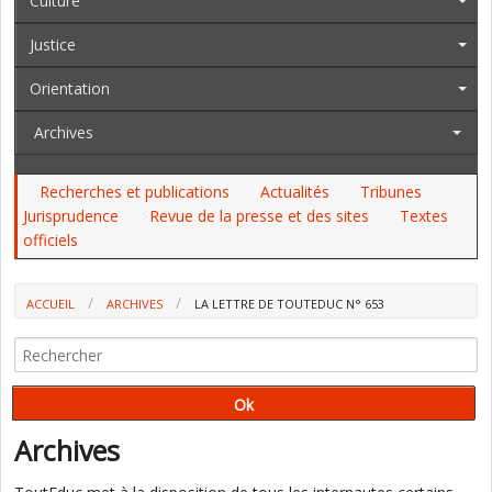
Culture
Justice
Orientation
Archives
Recherches et publications
Actualités
Tribunes
Jurisprudence
Revue de la presse et des sites
Textes
officiels
ACCUEIL
ARCHIVES
LA LETTRE DE TOUTEDUC N° 653
Archives