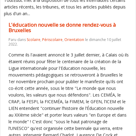
ToutEduc met à la disposition de tous les internautes certains
articles récents, les tribunes, et tous les articles publiés depuis
plus d'un an...
L'éducation nouvelle se donne rendez-vous à
Bruxelles
Paru dans
Scolaire
,
Périscolaire
,
Orientation
le dimanche 10 juillet
2022.
Comme ils l'avaient annoncé le 3 juillet dernier, à Calais où ils
étaient réunis pour fêter le centenaire de la création de la
Ligue internationale pour l'Education nouvelle, les
mouvements pédagogiques se retrouveront à Bruxelles le
1er novembre prochain pour publier le manifeste qu'ils ont
co-écrit cette année, sous le titre "Le monde que nous
voulons, les valeurs que nous défendons". Les CEMÉA, le
CRAP, la FESPI, la FICEMÉA, la FIMEM, le GFEN, l’ICEM et le
LIEN entendent "continuer l’histoire de l’Éducation nouvelle
au XXIème siècle" et porter leurs valeurs "en Europe et dans
le monde" ! C'est donc "sous le haut patronage de
l’UNESCO" qu'est organisée cette biennale qui verra, entre
autres, intervenir Bernard Charlot, Laurence De Cock et