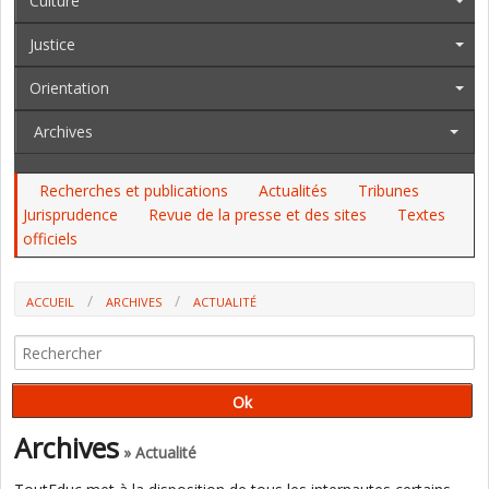
Culture
Justice
Orientation
Archives
Recherches et publications
Actualités
Tribunes
Jurisprudence
Revue de la presse et des sites
Textes
officiels
ACCUEIL
ARCHIVES
ACTUALITÉ
L'ÉDUCATION NOUVELLE SE DONNE RENDEZ-VOUS À BRUXELLES
Archives
» Actualité