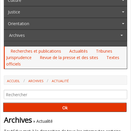
Culture
Justice
Orientation
Archives
Recherches et publications
Actualités
Tribunes
Jurisprudence
Revue de la presse et des sites
Textes
officiels
ACCUEIL
ARCHIVES
ACTUALITÉ
CENTRE NATIONAL D'ENSEIGNEMENT À DISTANCE : VERS UN RETOUR
DE LA CONFIANCE (MICHEL REVERCHON-BILLOT, INTERVIEW EXCLUSIVE)
Archives
» Actualité