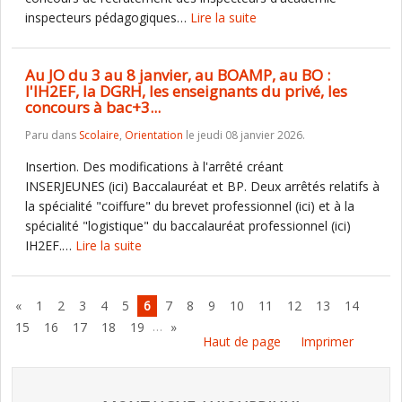
inspecteurs pédagogiques…
Lire la suite
Au JO du 3 au 8 janvier, au BOAMP, au BO :
l'IH2EF, la DGRH, les enseignants du privé, les
concours à bac+3...
Paru dans
Scolaire
,
Orientation
le jeudi 08 janvier 2026.
Insertion. Des modifications à l'arrêté créant
INSERJEUNES (ici) Baccalauréat et BP. Deux arrêtés relatifs à
la spécialité "coiffure" du brevet professionnel (ici) et à la
spécialité "logistique" du baccalauréat professionnel (ici)
IH2EF.…
Lire la suite
«
1
2
3
4
5
6
7
8
9
10
11
12
13
14
…
15
16
17
18
19
»
Haut de page
Imprimer