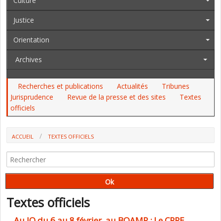
Culture
Justice
Orientation
Archives
Recherches et publications
Actualités
Tribunes
Jurisprudence
Revue de la presse et des sites
Textes
officiels
ACCUEIL
TEXTES OFFICIELS
Textes officiels
Au JO du 6 au 8 février, au BOAMP : Le CRPE,