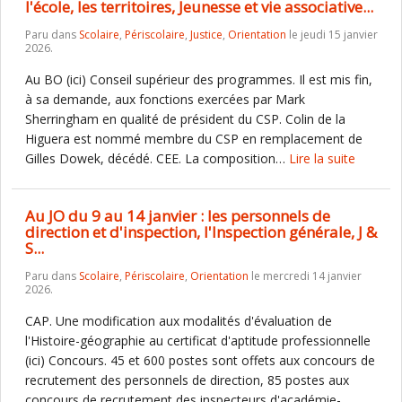
l'école, les territoires, Jeunesse et vie associative...
Paru dans
Scolaire
,
Périscolaire
,
Justice
,
Orientation
le jeudi 15 janvier
2026.
Au BO (ici) Conseil supérieur des programmes. Il est mis fin,
à sa demande, aux fonctions exercées par Mark
Sherringham en qualité de président du CSP. Colin de la
Higuera est nommé membre du CSP en remplacement de
Gilles Dowek, décédé. CEE. La composition…
Lire la suite
Au JO du 9 au 14 janvier : les personnels de
direction et d'inspection, l'Inspection générale, J &
S...
Paru dans
Scolaire
,
Périscolaire
,
Orientation
le mercredi 14 janvier
2026.
CAP. Une modification aux modalités d'évaluation de
l'Histoire-géographie au certificat d'aptitude professionnelle
(ici) Concours. 45 et 600 postes sont offets aux concours de
recrutement des personnels de direction, 85 postes aux
concours de recrutement des inspecteurs d'académie-