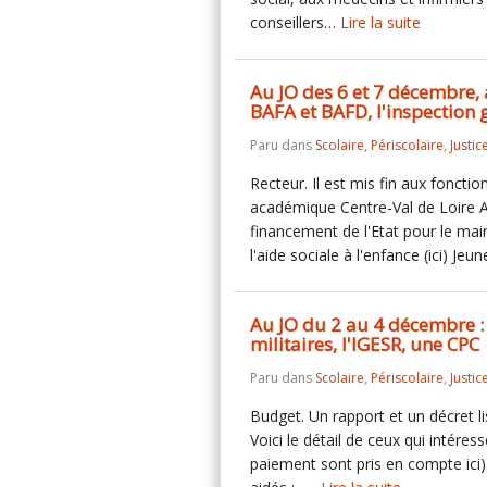
conseillers…
Lire la suite
Au JO des 6 et 7 décembre, a
BAFA et BAFD, l'inspection gé
Paru dans
Scolaire
,
Périscolaire
,
Justic
Recteur. Il est mis fin aux foncti
académique Centre-Val de Loire A
financement de l'Etat pour le mai
l'aide sociale à l'enfance (ici) Je
Au JO du 2 au 4 décembre : 
militaires, l'IGESR, une CPC
Paru dans
Scolaire
,
Périscolaire
,
Justic
Budget. Un rapport et un décret l
Voici le détail de ceux qui intéres
paiement sont pris en compte ici