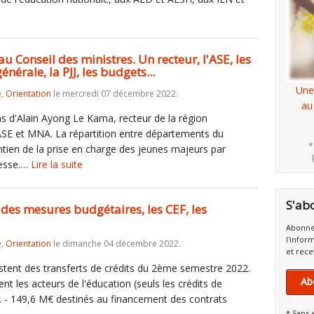
u Conseil des ministres. Un recteur, l'ASE, les
nérale, la PJJ, les budgets...
Une
e
,
Orientation
le mercredi 07 décembre 2022.
au
ons d'Alain Ayong Le Kama, recteur de la région
SE et MNA. La répartition entre départements du
*
ntien de la prise en charge des jeunes majeurs par
unesse.…
Lire la suite
S'ab
des mesures budgétaires, les CEF, les
Abonne
l'infor
e
,
Orientation
le dimanche 04 décembre 2022.
et rece
istent des transferts de crédits du 2ème semestre 2022.
Ab
sent les acteurs de l'éducation (seuls les crédits de
). - 149,6 M€ destinés au financement des contrats
* Sans 