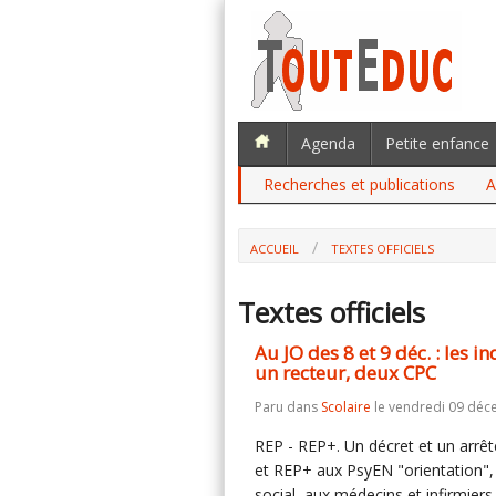
Agenda
Petite enfance
Recherches et publications
A
ACCUEIL
TEXTES OFFICIELS
Textes officiels
Au JO des 8 et 9 déc. : les i
un recteur, deux CPC
Paru dans
Scolaire
le vendredi 09 déc
REP - REP+. Un décret et un arrêt
et REP+ aux PsyEN "orientation", 
social, aux médecins et infirmier