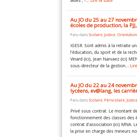
aidés ; -…
Lire la suite
Au JO du 25 au 27 novembre :
écoles de production, la PJJ
Paru dans
Scolaire
,
Justice
,
Orientation
IGESR. Sont admis à la retraite un
l'éducation, du sport et de la rech
Vinard (ici), Jean Narvaez (ici) 
sous-directeur de la gestion…
Lire
Au JO du 22 au 24 novembre,
lycéens, ev@lang, les carriè
Paru dans
Scolaire
,
Périscolaire
,
Justic
Privé sous contrat. Le montant de
fonctionnement des classes des 
contrat d'association (ici) MNA. 
la prise en charge des mineurs 