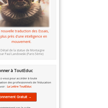
 nouvelle traduction des Essais,
 plus près d'une intelligence en
mouvement.
 Détail de la statue de Montaigne
par Paul Landowski (Paris 5ème)
onner à ToutEduc
z-vous pour accéder à toute
mation des professionnels de l'éducation
voir :
La Lettre ToutEduc
onnement Gratuit →
engagement par la suite.