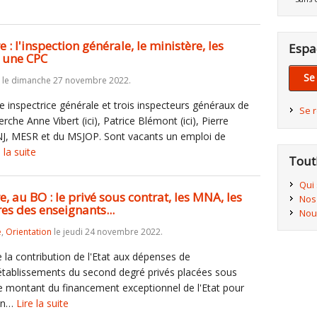
 l'inspection générale, le ministère, les
Espa
, une CPC
Se
le dimanche 27 novembre 2022.
e inspectrice générale et trois inspecteurs généraux de
Se 
erche Anne Vibert (ici), Patrice Blémont (ici), Pierre
MENJ, MESR et du MSJOP. Sont vacants un emploi de
 la suite
Tout
Qui
 au BO : le privé sous contrat, les MNA, les
Nos
res des enseignants...
Nou
e
,
Orientation
le jeudi 24 novembre 2022.
 la contribution de l'Etat aux dépenses de
établissements du second degré privés placées sous
Le montant du financement exceptionnel de l'Etat pour
non…
Lire la suite