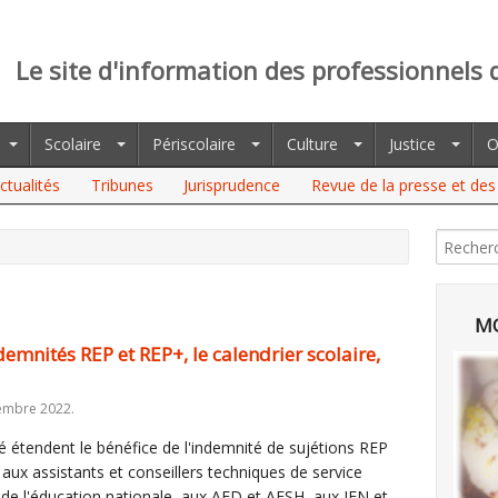
Le site d'information des professionnels 
Scolaire
Périscolaire
Culture
Justice
O
ctualités
Tribunes
Jurisprudence
Revue de la presse et des 
MO
ndemnités REP et REP+, le calendrier scolaire,
embre 2022.
é étendent le bénéfice de l'indemnité de sujétions REP
aux assistants et conseillers techniques de service
s de l'éducation nationale, aux AED et AESH, aux IEN et