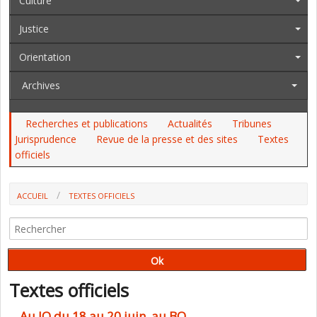
Culture
Justice
Orientation
Archives
Recherches et publications
Actualités
Tribunes
Jurisprudence
Revue de la presse et des sites
Textes
officiels
ACCUEIL
TEXTES OFFICIELS
Textes officiels
Au JO du 18 au 20 juin, au BO