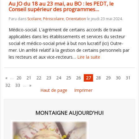
Au JO du 18 au 23 mai, au BO : les PEDT, le
Conseil supérieur des programmes...
Paru dans
Scolaire
,
Périscolaire
,
Orientation
le jeudi 23 mai 2024.
Médico-social. L'agrément de certains accords de travail
applicables dans les établissements et services du secteur
social et médico-social privé à but non lucratif (ici) Outre-
mer. Un arrêté relatif à la gestion de certains personnels par
les recteurs et aux vice-recteurs…
Lire la suite
…
«
20
21
22
23
24
25
26
27
28
29
30
31
…
32
33
»
Haut de page
Imprimer
MONTAIGNE AUJOURD'HUI