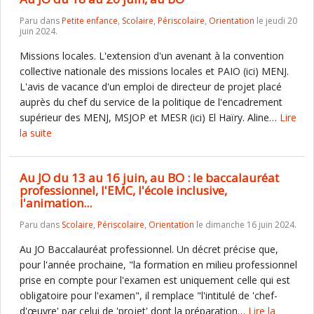
Paru dans
Petite enfance
,
Scolaire
,
Périscolaire
,
Orientation
le jeudi 20
juin 2024.
Missions locales. L'extension d'un avenant à la convention
collective nationale des missions locales et PAIO (ici) MENJ.
L'avis de vacance d'un emploi de directeur de projet placé
auprès du chef du service de la politique de l'encadrement
supérieur des MENJ, MSJOP et MESR (ici) El Haïry. Aline…
Lire
la suite
Au JO du 13 au 16 juin, au BO : le baccalauréat
professionnel, l'EMC, l'école inclusive,
l'animation...
Paru dans
Scolaire
,
Périscolaire
,
Orientation
le dimanche 16 juin 2024.
Au JO Baccalauréat professionnel. Un décret précise que,
pour l'année prochaine, "la formation en milieu professionnel
prise en compte pour l'examen est uniquement celle qui est
obligatoire pour l'examen", il remplace "l'intitulé de 'chef-
d'œuvre' par celui de 'projet' dont la préparation…
Lire la