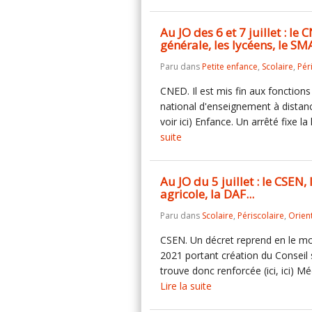
Au JO des 6 et 7 juillet : le 
générale, les lycéens, le SMA
Paru dans
Petite enfance
,
Scolaire
,
Pér
CNED. Il est mis fin aux fonction
national d'enseignement à distanc
voir ici) Enfance. Un arrêté fixe
suite
Au JO du 5 juillet : le CSEN
agricole, la DAF...
Paru dans
Scolaire
,
Périscolaire
,
Orien
CSEN. Un décret reprend en le mod
2021 portant création du Conseil s
trouve donc renforcée (ici, ici) M
Lire la suite