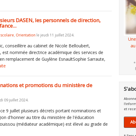
usieurs DASEN, les personnels de direction,
fance...
iscolaire
,
Orientation
le jeudi 11 juillet 2024.
Une
 conseillère au cabinet de Nicole Belloubert,
au
 est nommée directrice académique des services de
re en remplacement de Guylène EsnaultSophie Sarraute,
*
uite
inations et promotions du ministère de
S'ab
Abonne
i 09 juillet 2024.
l'infor
et rece
 ce 9 juillet plusieurs décrets portant nominations et
ion d'honner au titre du ministère de l'éducation
Ab
Bouissou (médiateur académique) est élevé au grade de
* Sans 