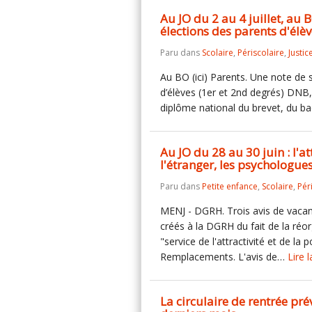
Au JO du 2 au 4 juillet, au 
élections des parents d'élève
Paru dans
Scolaire
,
Périscolaire
,
Justic
Au BO (ici) Parents. Une note de s
d’élèves (1er et 2nd degrés) DNB,
diplôme national du brevet, du ba
Au JO du 28 au 30 juin : l'
l'étranger, les psychologues,
Paru dans
Petite enfance
,
Scolaire
,
Pér
MENJ - DGRH. Trois avis de vacan
créés à la DGRH du fait de la réor
"service de l'attractivité et de la p
Remplacements. L'avis de…
Lire l
La circulaire de rentrée pr