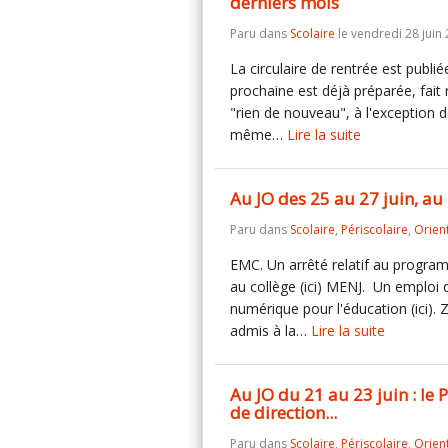
derniers mois
Paru dans
Scolaire
le vendredi 28 juin 
La circulaire de rentrée est publié
prochaine est déjà préparée, fait
"rien de nouveau", à l'exception 
même…
Lire la suite
Au JO des 25 au 27 juin, au B
Paru dans
Scolaire
,
Périscolaire
,
Orien
EMC. Un arrêté relatif au progra
au collège (ici) MENJ. Un emploi d
numérique pour l'éducation (ici).
admis à la…
Lire la suite
Au JO du 21 au 23 juin : le 
de direction...
Paru dans
Scolaire
,
Périscolaire
,
Orien