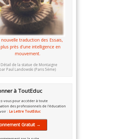
 nouvelle traduction des Essais,
 plus près d'une intelligence en
mouvement.
 Détail de la statue de Montaigne
par Paul Landowski (Paris 5ème)
onner à ToutEduc
z-vous pour accéder à toute
mation des professionnels de l'éducation
voir :
La Lettre ToutEduc
onnement Gratuit →
engagement par la suite.