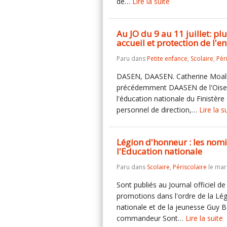
de…
Lire la suite
Au JO du 9 au 11 juillet: pl
accueil et protection de l'en
Paru dans
Petite enfance
,
Scolaire
,
Pér
DASEN, DAASEN. Catherine Moalic,
précédemment DAASEN de l'Oise,
l'éducation nationale du Finistè
personnel de direction,…
Lire la s
Légion d'honneur : les nom
l'Education nationale
Paru dans
Scolaire
,
Périscolaire
le mard
Sont publiés au Journal officiel de
promotions dans l'ordre de la Lég
nationale et de la jeunesse Guy 
commandeur Sont…
Lire la suite