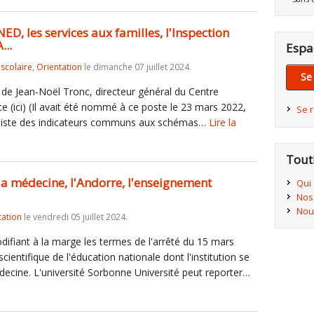
CNED, les services aux familles, l'Inspection
...
Espa
iscolaire
,
Orientation
le dimanche 07 juillet 2024.
Se
s de Jean-Noël Tronc, directeur général du Centre
e (ici) (Il avait été nommé à ce poste le 23 mars 2022,
Se 
 la liste des indicateurs communs aux schémas…
Lire la
Tout
, la médecine, l'Andorre, l'enseignement
Qui
Nos
Nou
tation
le vendredi 05 juillet 2024.
ifiant à la marge les termes de l'arrêté du 15 mars
cientifique de l'éducation nationale dont l'institution se
édecine. L'université Sorbonne Université peut reporter…