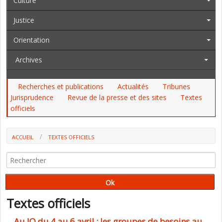
Culture
Justice
Orientation
Archives
Recherches et publications
Actualités
Tribunes
Jurisprudence
Revue de la presse et des sites
Textes
officiels
ACCUEIL
TEXTES OFFICIELS
Textes officiels
Au JO du 4 au 6 avril : les groupes de besoins au