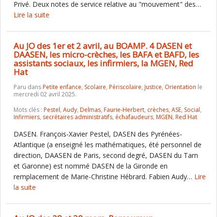
Privé. Deux notes de service relative au "mouvement" des…
Lire la suite
Au JO des 1er et 2 avril, au BOAMP. 4 DASEN et
DAASEN, les micro-crèches, les BAFA et BAFD, les
assistants sociaux, les infirmiers, la MGEN, Red
Hat
Paru dans
Petite enfance
,
Scolaire
,
Périscolaire
,
Justice
,
Orientation
le
mercredi 02 avril 2025.
Mots clés :
Pestel
,
Audy
,
Delmas
,
Faurie-Herbert
,
crèches
,
ASE
,
Social
,
Infirmiers
,
secrétaires administratifs
,
échafaudeurs
,
MGEN
,
Red Hat
DASEN. François-Xavier Pestel, DASEN des Pyrénées-
Atlantique (a enseigné les mathématiques, été personnel de
direction, DAASEN de Paris, second degré, DASEN du Tarn
et Garonne) est nommé DASEN de la Gironde en
remplacement de Marie-Christine Hébrard. Fabien Audy…
Lire
la suite