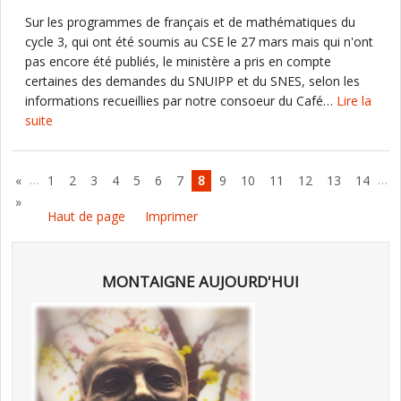
Sur les programmes de français et de mathématiques du
cycle 3, qui ont été soumis au CSE le 27 mars mais qui n'ont
pas encore été publiés, le ministère a pris en compte
certaines des demandes du SNUIPP et du SNES, selon les
informations recueillies par notre consoeur du Café…
Lire la
suite
…
…
«
1
2
3
4
5
6
7
8
9
10
11
12
13
14
»
Haut de page
Imprimer
MONTAIGNE AUJOURD'HUI