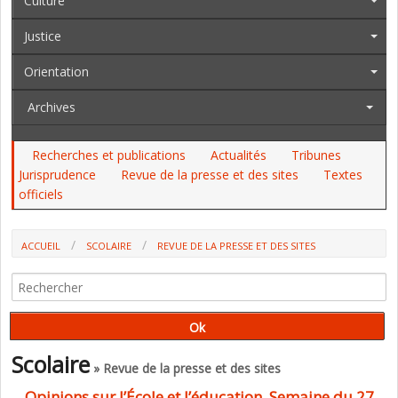
Culture
Justice
Orientation
Archives
Recherches et publications
Actualités
Tribunes
Jurisprudence
Revue de la presse et des sites
Textes
officiels
ACCUEIL
SCOLAIRE
REVUE DE LA PRESSE ET DES SITES
Scolaire
» Revue de la presse et des sites
Opinions sur l’École et l’éducation, Semaine du 27