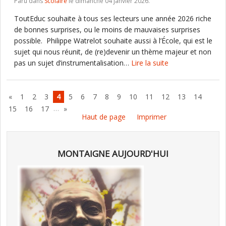
Paru dans
Scolaire
le dimanche 04 janvier 2026.
ToutEduc souhaite à tous ses lecteurs une année 2026 riche
de bonnes surprises, ou le moins de mauvaises surprises
possible. Philippe Watrelot souhaite aussi à l’École, qui est le
sujet qui nous réunit, de (re)devenir un thème majeur et non
pas un sujet d’instrumentalisation…
Lire la suite
«
1
2
3
4
5
6
7
8
9
10
11
12
13
14
…
15
16
17
»
Haut de page
Imprimer
MONTAIGNE AUJOURD'HUI