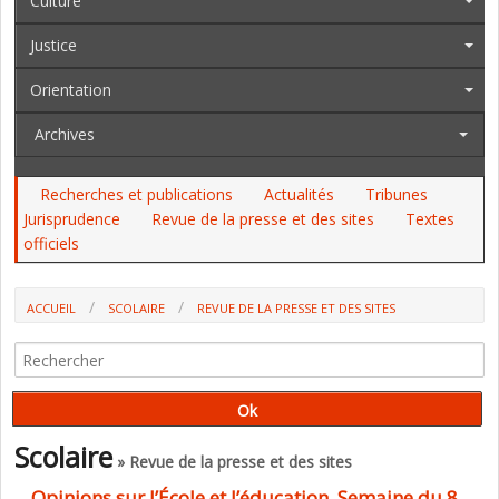
Culture
Justice
Orientation
Archives
Recherches et publications
Actualités
Tribunes
Jurisprudence
Revue de la presse et des sites
Textes
officiels
ACCUEIL
SCOLAIRE
REVUE DE LA PRESSE ET DES SITES
Scolaire
» Revue de la presse et des sites
Opinions sur l’École et l’éducation, Semaine du 8