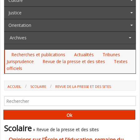
Culture
Justice
Orientation
Archives
Recherches et publications
Actualités
Tribunes
Jurisprudence
Revue de la presse et des sites
Textes
officiels
ACCUEIL
SCOLAIRE
REVUE DE LA PRESSE ET DES SITES
Scolaire
» Revue de la presse et des sites
Opinions sur l’École et l’éducation, semaine du