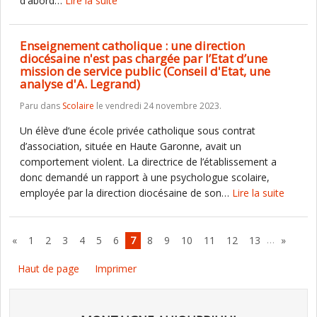
d'abord…
Lire la suite
Enseignement catholique : une direction
diocésaine n'est pas chargée par l’Etat d’une
mission de service public (Conseil d'Etat, une
analyse d'A. Legrand)
Paru dans
Scolaire
le vendredi 24 novembre 2023.
Un élève d’une école privée catholique sous contrat
d’association, située en Haute Garonne, avait un
comportement violent. La directrice de l’établissement a
donc demandé un rapport à une psychologue scolaire,
employée par la direction diocésaine de son…
Lire la suite
…
«
1
2
3
4
5
6
7
8
9
10
11
12
13
»
Haut de page
Imprimer