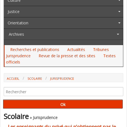
Culture
Justice
Orientation
Archives
Recherches et publications
Actualités
Tribunes
Jurisprudence
Revue de la presse et des sites
Textes
officiels
ACCUEIL
SCOLAIRE
JURISPRUDENCE
Scolaire
» Jurisprudence
Les enseignants du privé qui n'obtiennent pas le