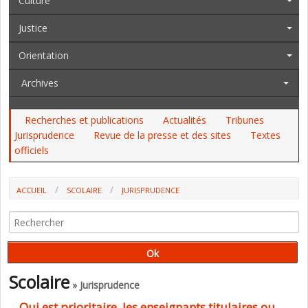
Culture
Justice
Orientation
Archives
Recherches et publications
Actualités
Tribunes
Jurisprudence
Revue de la presse et des sites
Textes
officiels
ACCUEIL
SCOLAIRE
JURISPRUDENCE
Scolaire
» Jurisprudence
Qui est prioritaire, les enseignants titulaires ou