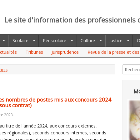
Le site d'information des professionnels 
Scolaire
Périscolaire
Culture
Justice
O
ctualités
Tribunes
Jurisprudence
Revue de la presse et des 
CIELS
MO
es nombres de postes mis aux concours 2024
sous contrat)
re 2023.
u titre de l'année 2024, aux concours externes,
ues régionales), seconds concours internes, seconds
oisièmes concours de recrutement de professeurs des