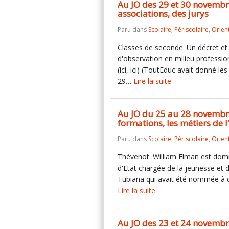
Au JO des 29 et 30 novembre,
associations, des jurys
Paru dans
Scolaire
,
Périscolaire
,
Orien
Classes de seconde. Un décret et u
d'observation en milieu professi
(ici, ici) (ToutEduc avait donné les
29…
Lire la suite
Au JO du 25 au 28 novembre 
formations, les métiers de 
Paru dans
Scolaire
,
Périscolaire
,
Orien
Thévenot. William Elman est domm
d'Etat chargée de la jeunesse et d
Tubiana qui avait été nommée à ce 
Lire la suite
Au JO des 23 et 24 novembre