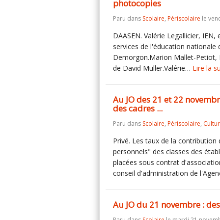
photocopies
Paru dans
Scolaire
,
Périscolaire
le ven
DAASEN. Valérie Legallicier, IEN
services de l'éducation national
Demorgon.Marion Mallet-Petiot
de David Muller.Valérie…
Lire la s
Au JO des 21 et 22 novembre 
des cadres ...
Paru dans
Scolaire
,
Périscolaire
,
Cultu
Privé. Les taux de la contributio
personnels" des classes des étab
placées sous contrat d'association
conseil d'administration de l'Ag
Au JO du 21 novembre : de
Paru dans
Scolaire
le mardi 21 novemb