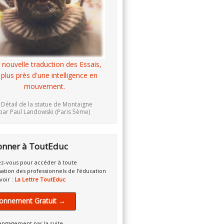
 nouvelle traduction des Essais,
 plus près d'une intelligence en
mouvement.
 Détail de la statue de Montaigne
par Paul Landowski (Paris 5ème)
onner à ToutEduc
z-vous pour accéder à toute
mation des professionnels de l'éducation
voir :
La Lettre ToutEduc
onnement Gratuit →
engagement par la suite.