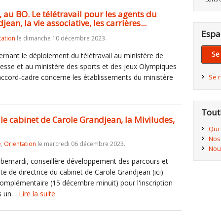
au BO. Le télétravail pour les agents du
ean, la vie associative, les carrières...
Espa
tation
le dimanche 10 décembre 2023.
Se
ernant le déploiement du télétravail au ministère de
unesse et au ministère des sports et des jeux Olympiques
 accord-cadre concerne les établissements du ministère
Se 
Tout
le cabinet de Carole Grandjean, la Miviludes,
Qui
Nos
e
,
Orientation
le mercredi 06 décembre 2023.
Nou
bernardi, conseillère développement des parcours et
te de directrice du cabinet de Carole Grandjean (ici)
omplémentaire (15 décembre minuit) pour l'inscription
ns un…
Lire la suite