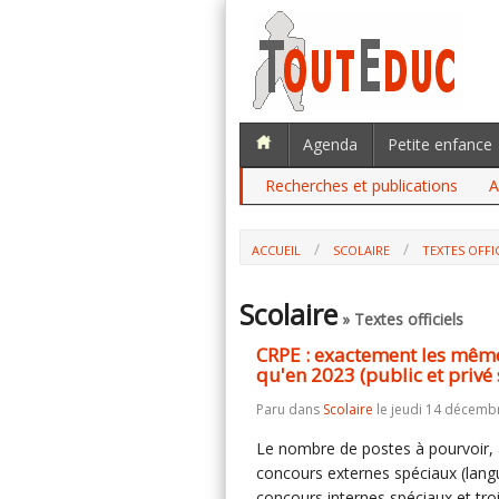
Agenda
Petite enfance
Recherches et publications
A
ACCUEIL
SCOLAIRE
TEXTES OFFI
Scolaire
» Textes officiels
CRPE : exactement les mêm
qu'en 2023 (public et privé 
Paru dans
Scolaire
le jeudi 14 décemb
Le nombre de postes à pourvoir, a
concours externes spéciaux (lang
concours internes spéciaux et tr