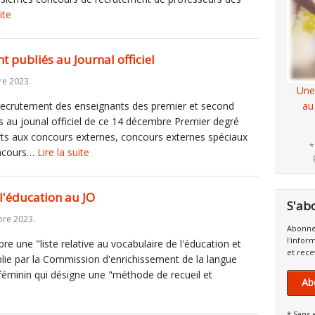
ite
t publiés au Journal officiel
re 2023.
Une
recrutement des enseignants des premier et second
au
s au jounal officiel de ce 14 décembre Premier degré
rts aux concours externes, concours externes spéciaux
*
oncours…
Lire la suite
l'éducation au JO
S'ab
re 2023.
Abonne
l'infor
e une "liste relative au vocabulaire de l'éducation et
et rece
blie par la Commission d'enrichissement de la langue
féminin qui désigne une "méthode de recueil et
Ab
* Sans 