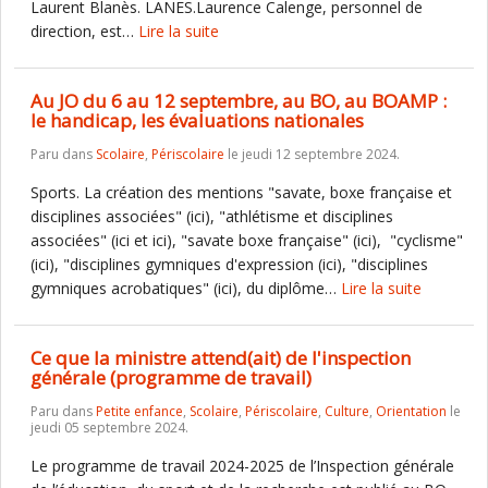
Laurent Blanès. LANES.Laurence Calenge, personnel de
direction, est…
Lire la suite
Au JO du 6 au 12 septembre, au BO, au BOAMP :
le handicap, les évaluations nationales
Paru dans
Scolaire
,
Périscolaire
le jeudi 12 septembre 2024.
Sports. La création des mentions "savate, boxe française et
disciplines associées" (ici), "athlétisme et disciplines
associées" (ici et ici), "savate boxe française" (ici), "cyclisme"
(ici), "disciplines gymniques d'expression (ici), "disciplines
gymniques acrobatiques" (ici), du diplôme…
Lire la suite
Ce que la ministre attend(ait) de l'inspection
générale (programme de travail)
Paru dans
Petite enfance
,
Scolaire
,
Périscolaire
,
Culture
,
Orientation
le
jeudi 05 septembre 2024.
Le programme de travail 2024-2025 de l’Inspection générale