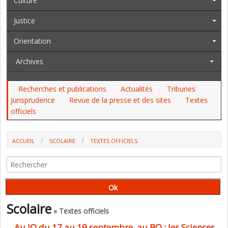
Culture
Justice
Orientation
Archives
Recherches et publications
Actualités
Tribunes
Jurisprudence
Revue de la presse et des sites
Textes
officiels
ACCUEIL
SCOLAIRE
TEXTES OFFICIELS
Scolaire
» Textes officiels
Au JO du 17 au 19 septembre, au BO : les Sciences