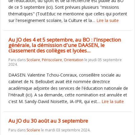
de l’éducation, du sport et de la recherche est publié au BO
de ce 5 septembre (ici). Sont prévues plusieurs "missions
thématiques" (ToutEduc ne mentionne que celles qui portent
sur l'enseignement scolaire, la Culture et la…
Lire la suite
Au JO des 4 et 5 septembre, au BO : l'Inspection
générale, la démission d'une DAASEN, le
classement des collèges et lycées...
Paru dans
Scolaire
,
Périscolaire
,
Orientation
le jeudi 05 septembre
2024.
DAASEN. Valentine Tchou-Conraux, conseillère sociale au
cabinet de N. Belloubet avait été nommée directrice
académique adjointe des services de l'éducation nationale de
l'Hérault (ici). A sa demande, cette nomination est annulée et
c'est M. Sandy-David Noisette, IA-IPR, qui est…
Lire la suite
Au JO du 30 août au 3 septembre
Paru dans
Scolaire
le mardi 03 septembre 2024.