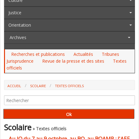
Culture
Justice
Orientation
Archives
Recherches et publications
Actualités
Tribunes
Jurisprudence
Revue de la presse et des sites
Textes
officiels
ACCUEIL
SCOLAIRE
TEXTES OFFICIELS
Scolaire
» Textes officiels
Au JO du 7 au 9 octobre, au BO, au BOAMP : l'AEF,