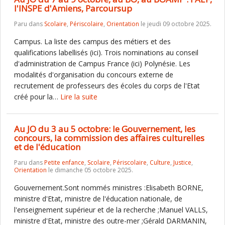
l'INSPE d'Amiens, Parcoursup
Paru dans
Scolaire
,
Périscolaire
,
Orientation
le jeudi 09 octobre 2025.
Campus. La liste des campus des métiers et des
qualifications labellisés (ici). Trois nominations au conseil
d'administration de Campus France (ici) Polynésie. Les
modalités d'organisation du concours externe de
recrutement de professeurs des écoles du corps de l'Etat
créé pour la…
Lire la suite
Au JO du 3 au 5 octobre: le Gouvernement, les
concours, la commission des affaires culturelles
et de l'éducation
Paru dans
Petite enfance
,
Scolaire
,
Périscolaire
,
Culture
,
Justice
,
Orientation
le dimanche 05 octobre 2025.
Gouvernement.Sont nommés ministres :Elisabeth BORNE,
ministre d'Etat, ministre de l'éducation nationale, de
l'enseignement supérieur et de la recherche ;Manuel VALLS,
ministre d'Etat, ministre des outre-mer ;Gérald DARMANIN,