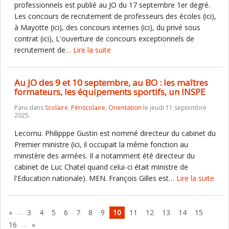
professionnels est publié au JO du 17 septembre 1er degré.
Les concours de recrutement de professeurs des écoles (ici),
à Mayotte (ici), des concours internes (ici), du privé sous
contrat (ici), L'ouverture de concours exceptionnels de
recrutement de…
Lire la suite
Au JO des 9 et 10 septembre, au BO : les maîtres
formateurs, les équipements sportifs, un INSPE
Paru dans
Scolaire
,
Périscolaire
,
Orientation
le jeudi 11 septembre
2025.
Lecornu. Philipppe Gustin est nommé directeur du cabinet du
Premier ministre (ici, il occupait la même fonction au
ministère des armées. Il a notamment été directeur du
cabinet de Luc Chatel quand celui-ci était ministre de
l'Education nationale). MEN. François Gilles est…
Lire la suite
…
«
3
4
5
6
7
8
9
10
11
12
13
14
15
…
16
»