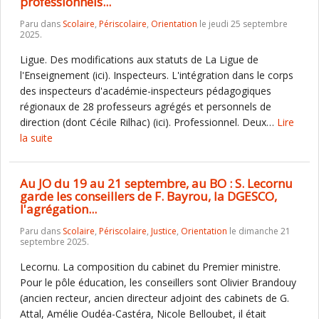
professionnels...
Paru dans
Scolaire
,
Périscolaire
,
Orientation
le jeudi 25 septembre
2025.
Ligue. Des modifications aux statuts de La Ligue de
l'Enseignement (ici). Inspecteurs. L'intégration dans le corps
des inspecteurs d'académie-inspecteurs pédagogiques
régionaux de 28 professeurs agrégés et personnels de
direction (dont Cécile Rilhac) (ici). Professionnel. Deux…
Lire
la suite
Au JO du 19 au 21 septembre, au BO : S. Lecornu
garde les conseillers de F. Bayrou, la DGESCO,
l'agrégation...
Paru dans
Scolaire
,
Périscolaire
,
Justice
,
Orientation
le dimanche 21
septembre 2025.
Lecornu. La composition du cabinet du Premier ministre.
Pour le pôle éducation, les conseillers sont Olivier Brandouy
(ancien recteur, ancien directeur adjoint des cabinets de G.
Attal, Amélie Oudéa-Castéra, Nicole Belloubet, il était