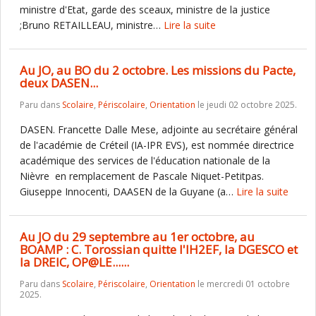
ministre d'Etat, garde des sceaux, ministre de la justice
;Bruno RETAILLEAU, ministre…
Lire la suite
Au JO, au BO du 2 octobre. Les missions du Pacte,
deux DASEN...
Paru dans
Scolaire
,
Périscolaire
,
Orientation
le jeudi 02 octobre 2025.
DASEN. Francette Dalle Mese, adjointe au secrétaire général
de l'académie de Créteil (IA-IPR EVS), est nommée directrice
académique des services de l'éducation nationale de la
Nièvre en remplacement de Pascale Niquet-Petitpas.
Giuseppe Innocenti, DAASEN de la Guyane (a…
Lire la suite
Au JO du 29 septembre au 1er octobre, au
BOAMP : C. Torossian quitte l'IH2EF, la DGESCO et
la DREIC, OP@LE......
Paru dans
Scolaire
,
Périscolaire
,
Orientation
le mercredi 01 octobre
2025.