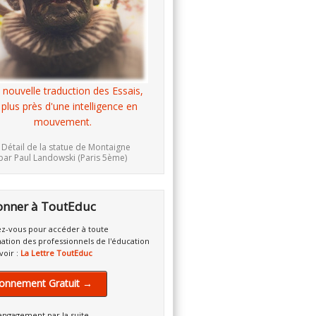
 nouvelle traduction des Essais,
 plus près d'une intelligence en
mouvement.
 Détail de la statue de Montaigne
par Paul Landowski (Paris 5ème)
onner à ToutEduc
z-vous pour accéder à toute
mation des professionnels de l'éducation
voir :
La Lettre ToutEduc
onnement Gratuit →
engagement par la suite.