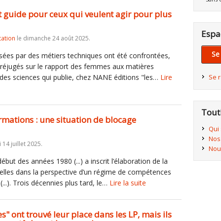
tit guide pour ceux qui veulent agir pour plus
Espa
tation
le dimanche 24 août 2025.
Se
ées par des métiers techniques ont été confrontées,
 préjugés sur le rapport des femmes aux matières
e des sciences qui publie, chez NANE éditions "les…
Lire
Se 
Tout
ormations : une situation de blocage
Qui
Nos
 14 juillet 2025.
Nou
but des années 1980 (...) a inscrit l’élaboration de la
elles dans la perspective d’un régime de compétences
(...). Trois décennies plus tard, le…
Lire la suite
" ont trouvé leur place dans les LP, mais ils