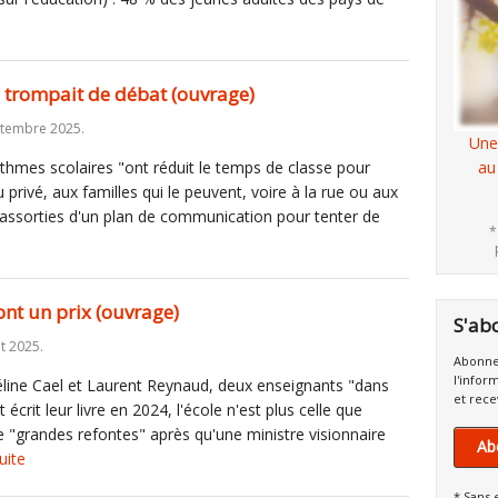
se trompait de débat (ouvrage)
ptembre 2025.
Une
thmes scolaires "ont réduit le temps de classe pour
au
 privé, aux familles qui le peuvent, voire à la rue ou aux
 assorties d'un plan de communication pour tenter de
*
nt un prix (ouvrage)
S'ab
t 2025.
Abonne
l'infor
line Cael et Laurent Reynaud, deux enseignants "dans
et rece
écrit leur livre en 2024, l'école n'est plus celle que
 "grandes refontes" après qu'une ministre visionnaire
Ab
suite
* Sans 