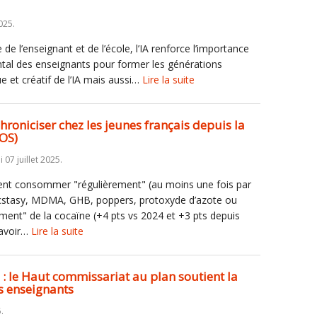
025.
de l’enseignant et de l’école, l’IA renforce l’importance
ntal des enseignants pour former les générations
ue et créatif de l’IA mais aussi…
Lire la suite
hroniciser chez les jeunes français depuis la
SOS)
i 07 juillet 2025.
rent consommer "régulièrement" (au moins une fois par
 ecstasy, MDMA, GHB, poppers, protoxyde d’azote ou
nt" de la cocaïne (+4 pts vs 2024 et +3 pts depuis
 avoir…
Lire la suite
 : le Haut commissariat au plan soutient la
s enseignants
.