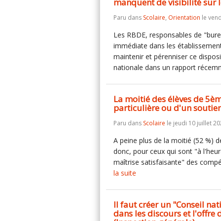
manquent de visibilité sur l
Paru dans
Scolaire
,
Orientation
le vend
Les RBDE, responsables de "burea
immédiate dans les établissements
maintenir et pérenniser ce disposi
nationale dans un rapport réce
La moitié des élèves de 5è
particulière ou d'un soutien
Paru dans
Scolaire
le jeudi 10 juillet 20
A peine plus de la moitié (52 %) 
donc, pour ceux qui sont "à l'heu
maîtrise satisfaisante" des comp
la suite
Il faut créer un "Conseil na
dans les discours et l'offre