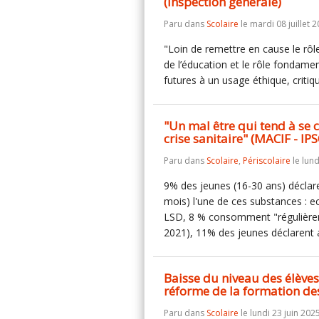
(Inspection générale)
Paru dans
Scolaire
le mardi 08 juillet 2
"Loin de remettre en cause le rôle 
de l’éducation et le rôle fondame
futures à un usage éthique, critiq
"Un mal être qui tend à se c
crise sanitaire" (MACIF - IP
Paru dans
Scolaire
,
Périscolaire
le lund
9% des jeunes (16-30 ans) décla
mois) l'une de ces substances :
LSD, 8 % consomment "régulièreme
2021), 11% des jeunes déclarent
Baisse du niveau des élèves
réforme de la formation de
Paru dans
Scolaire
le lundi 23 juin 2025