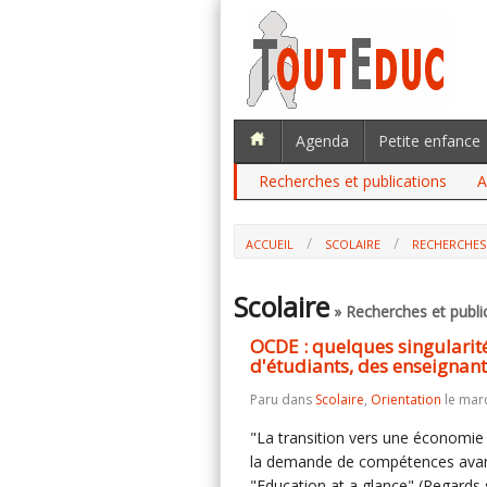
Agenda
Petite enfance
Recherches et publications
A
ACCUEIL
SCOLAIRE
RECHERCHES
Scolaire
» Recherches et publi
OCDE : quelques singularit
d'étudiants, des enseignant
Paru dans
Scolaire
,
Orientation
le mar
"La transition vers une économie 
la demande de compétences avancé
"Education at a glance" (Regards 