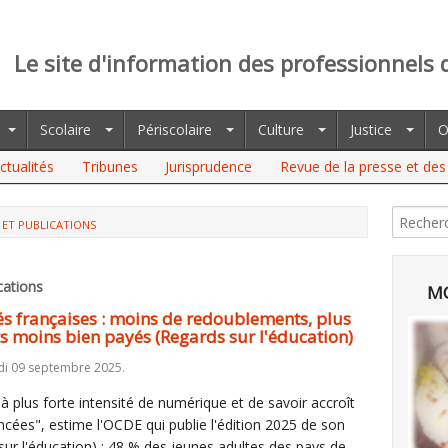
Le site d'information des professionnels 
Scolaire
Périscolaire
Culture
Justice
O
ctualités
Tribunes
Jurisprudence
Revue de la presse et des 
 ET PUBLICATIONS
cations
MO
és françaises : moins de redoublements, plus
s moins bien payés (Regards sur l'éducation)
di 09 septembre 2025.
à plus forte intensité de numérique et de savoir accroît
es", estime l'OCDE qui publie l'édition 2025 de son
sur l'éducation) : 48 % des jeunes adultes des pays de