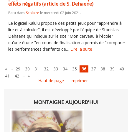
effets négatifs (article de S. Dehaene)
Paru dans
Scolaire
le mercredi 02 juin 2021.
Le logiciel Kalulu propose des petits jeux pour "apprendre à
lire et à calculer", il est développé par l'équipe de Stanislas
Dehaene qui indique sur le site "Mon cerveau à l'école"
qu'une étude "en cours de finalisation a permis de "comparer
les performances d’enfants de…
Lire la suite
…
«
29
30
31
32
33
34
35
36
37
38
39
40
…
41
42
»
Haut de page
Imprimer
MONTAIGNE AUJOURD'HUI