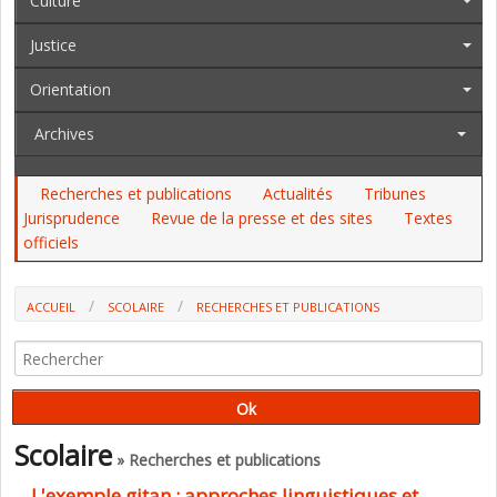
Culture
Justice
Orientation
Archives
Recherches et publications
Actualités
Tribunes
Jurisprudence
Revue de la presse et des sites
Textes
officiels
ACCUEIL
SCOLAIRE
RECHERCHES ET PUBLICATIONS
Scolaire
» Recherches et publications
L'exemple gitan : approches linguistiques et