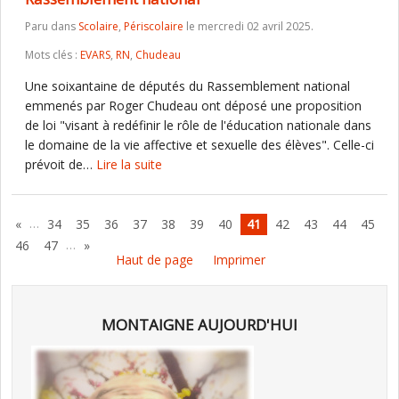
Paru dans
Scolaire
,
Périscolaire
le mercredi 02 avril 2025.
Mots clés :
EVARS
,
RN
,
Chudeau
Une soixantaine de députés du Rassemblement national
emmenés par Roger Chudeau ont déposé une proposition
de loi "visant à redéfinir le rôle de l'éducation nationale dans
le domaine de la vie affective et sexuelle des élèves". Celle-ci
prévoit de…
Lire la suite
…
«
34
35
36
37
38
39
40
41
42
43
44
45
…
46
47
»
Haut de page
Imprimer
MONTAIGNE AUJOURD'HUI