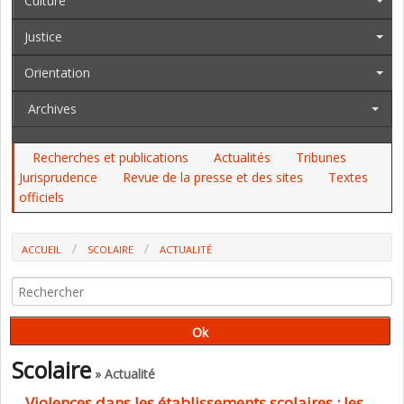
Culture
Justice
Orientation
Archives
Recherches et publications
Actualités
Tribunes
Jurisprudence
Revue de la presse et des sites
Textes
officiels
ACCUEIL
SCOLAIRE
ACTUALITÉ
Scolaire
» Actualité
Violences dans les établissements scolaires : les